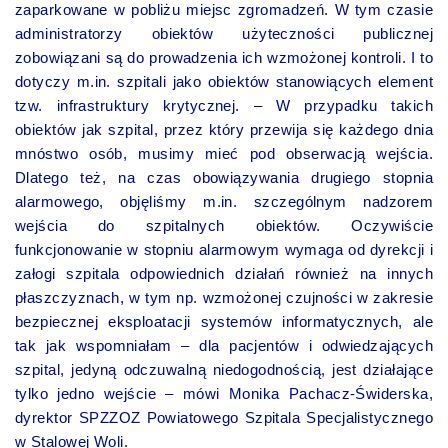
zaparkowane w pobliżu miejsc zgromadzeń. W tym czasie
administratorzy obiektów użyteczności publicznej
zobowiązani są do prowadzenia ich wzmożonej kontroli. I to
dotyczy m.in. szpitali jako obiektów stanowiących element
tzw. infrastruktury krytycznej. – W przypadku takich
obiektów jak szpital, przez który przewija się każdego dnia
mnóstwo osób, musimy mieć pod obserwacją wejścia.
Dlatego też, na czas obowiązywania drugiego stopnia
alarmowego, objęliśmy m.in. szczególnym nadzorem
wejścia do szpitalnych obiektów. Oczywiście
funkcjonowanie w stopniu alarmowym wymaga od dyrekcji i
załogi szpitala odpowiednich działań również na innych
płaszczyznach, w tym np. wzmożonej czujności w zakresie
bezpiecznej eksploatacji systemów informatycznych, ale
tak jak wspomniałam – dla pacjentów i odwiedzających
szpital, jedyną odczuwalną niedogodnością, jest działające
tylko jedno wejście – mówi Monika Pachacz-Świderska,
dyrektor SPZZOZ Powiatowego Szpitala Specjalistycznego
w Stalowej Woli.