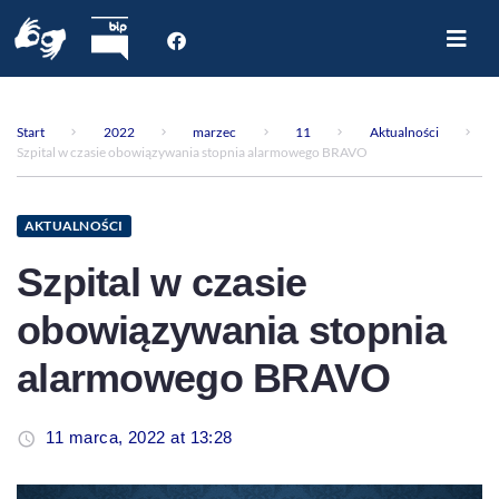
Start
O nas
Start
2022
marzec
11
Aktualności
Dla Pacjenta
Szpital w czasie obowiązywania stopnia alarmowego BRAVO
Oddziały
Poradnie
AKTUALNOŚCI
Rejestracja internetowa
Szpital w czasie
Aktualności
obowiązywania stopnia
Kontakt
alarmowego BRAVO
11 marca, 2022 at 13:28