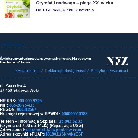
Otyłość i nadwaga – plaga XXI wieku
Od 1950 roku, w dniu 7 kwietnia…
Świadczymy usługi medyczne w ramach umowy z Narodowym
Funduszem Zdrowia
Przydatne linki
/ Deklaracja dostępności
/ Polityka prywatności
ul. Staszica 4
37-450 Stalowa Wola
NR KRS:
000 000 9325
NIP:
865-20-75-413
REGON:
000312567
Nr księgi rejestrowej w RPWDL
:
000000010188
Telefon – Informacja Szpitala:
15 843 32 33
(czynna od 7:00 do 14:35) (Rejestracja USG)
Adres e-mail:
sekretariat @ szpital-stw.com
Adres skrzynki ePUAP:
/1818011/SkrytkaESP