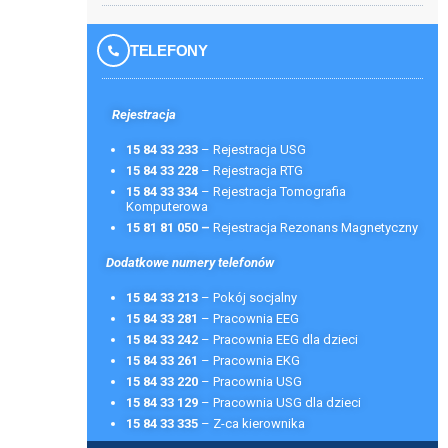
TELEFONY
Rejestracja
15 84 33 233
– Rejestracja USG
15 84 33 228
– Rejestracja RTG
15 84 33 334
– Rejestracja Tomografia
Komputerowa
15 81 81 050 –
Rejestracja Rezonans Magnetyczny
Dodatkowe numery telefonów
15 84 33 213
– Pokój socjalny
15 84 33 281
– Pracownia EEG
15 84 33 242
– Pracownia EEG dla dzieci
15 84 33 261
– Pracownia EKG
15 84 33 220
– Pracownia USG
15 84 33 129
– Pracownia USG dla dzieci
15 84 33 335
– Z-ca kierownika