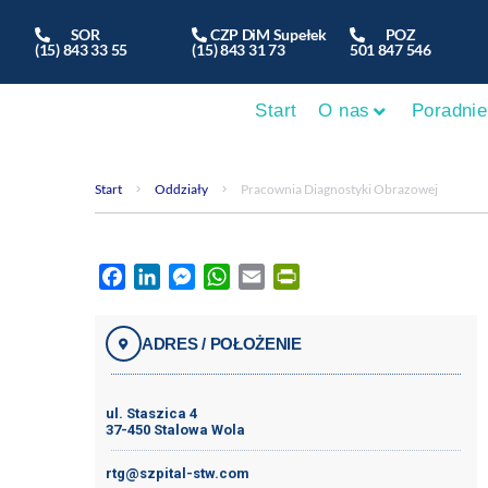
SOR
CZP DiM Supełek
POZ
(15) 843 33 55
(15) 843 31 73
501 847 546
Start
O nas
Poradnie
Start
Oddziały
Pracownia Diagnostyki Obrazowej
Facebook
LinkedIn
Messenger
WhatsApp
Email
PrintFriendly
ADRES / POŁOŻENIE
ul. Staszica 4
37-450 Stalowa Wola
rtg@szpital-stw.com