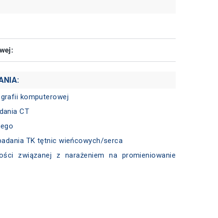
wej:
ANIA:
grafii komputerowej
adania CT
cego
badania TK tętnic wieńcowych/serca
ności związanej z narażeniem na promieniowanie