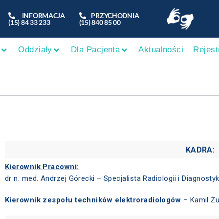
INFORMACJA
PRZYCHODNIA
(15) 84 33 233
(15) 840 85 00
Oddziały
Dla Pacjenta
Aktualności
Rejest
KADRA:
Kierownik Pracowni:
dr n. med. Andrzej Górecki – Specjalista Radiologii i Diagnosty
Kierownik zespołu techników elektroradiologów
– Kamil Ż