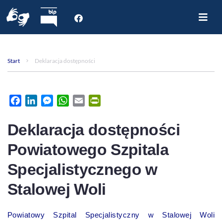
Start
O nas
Start
Deklaracja dostępności
Dla Pacjenta
Oddziały
Poradnie
Facebook
LinkedIn
Messenger
WhatsApp
Email
PrintFriendly
Rejestracja internetowa
Deklaracja dostępności
Aktualności
Kontakt
Powiatowego Szpitala
Specjalistycznego w
Stalowej Woli
Powiatowy Szpital Specjalistyczny w Stalowej Woli