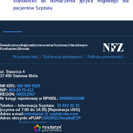
stanowisko do tłumaczenia języka migowego dla
pacjentów Szpitala.
Świadczymy usługi medyczne w ramach umowy z Narodowym
Funduszem Zdrowia
Przydatne linki
/ Deklaracja dostępności
/ Polityka prywatności
ul. Staszica 4
37-450 Stalowa Wola
NR KRS:
000 000 9325
NIP:
865-20-75-413
REGON:
000312567
Nr księgi rejestrowej w RPWDL
:
000000010188
Telefon – Informacja Szpitala:
15 843 32 33
(czynna od 7:00 do 14:35) (Rejestracja USG)
Adres e-mail:
sekretariat @ szpital-stw.com
Adres skrzynki ePUAP:
/1818011/SkrytkaESP
Projekt i wykonanie:
Rostar.pl