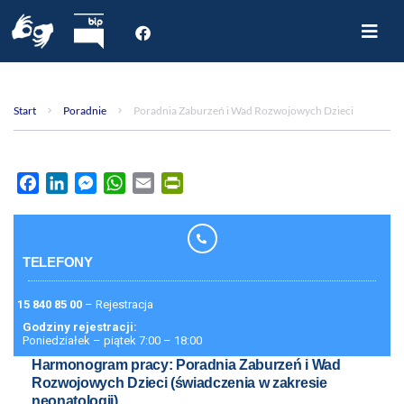
Start
O nas
Start
Poradnie
Poradnia Zaburzeń i Wad Rozwojowych Dzieci
Dla Pacjenta
Oddziały
Poradnie
Facebook
LinkedIn
Messenger
WhatsApp
Email
PrintFriendly
Rejestracja internetowa
Aktualności
Kontakt
TELEFONY
15 840 85 00
– Rejestracja
Godziny rejestracji:
Poniedziałek – piątek 7:00 – 18:00
Harmonogram pracy: Poradnia Zaburzeń i Wad
Rozwojowych Dzieci (świadczenia w zakresie
neonatologii)