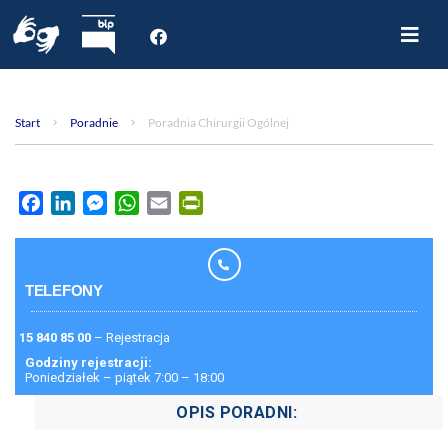
Start
O nas
Start
Poradnie
Poradnia Chirurgii Ogólnej
Dla Pacjenta
Oddziały
Poradnie
Facebook
LinkedIn
Messenger
WhatsApp
Email
PrintFriendly
Rejestracja internetowa
Aktualności
Kontakt
TELEFONY
15 840 85 00
– Rejestracja
Godziny rejestracji:
Poniedziałek – piątek 7:00 – 18:00
OPIS PORADNI: