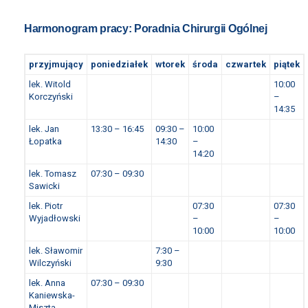
Harmonogram pracy: Poradnia Chirurgii Ogólnej
przyjmujący
poniedziałek
wtorek
środa
czwartek
piątek
lek. Witold
10:00
Korczyński
–
14:35
lek. Jan
13:30 – 16:45
09:30 –
10:00
Łopatka
14:30
–
14:20
lek. Tomasz
07:30 – 09:30
Sawicki
lek. Piotr
07:30
07:30
Wyjadłowski
–
–
10:00
10:00
lek. Sławomir
7:30 –
Wilczyński
9:30
lek. Anna
07:30 – 09:30
Kaniewska-
Miszta