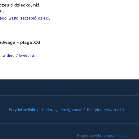
czepić dziecko, niż
na…
ego warto szczepić dzieci,
nadwaga – plaga XXI
, w dniu 7 kwietnia…
Przydatne linki
/ Deklaracja dostępności
/ Polityka prywatności
Projekt i wykonanie:
Rostar.pl