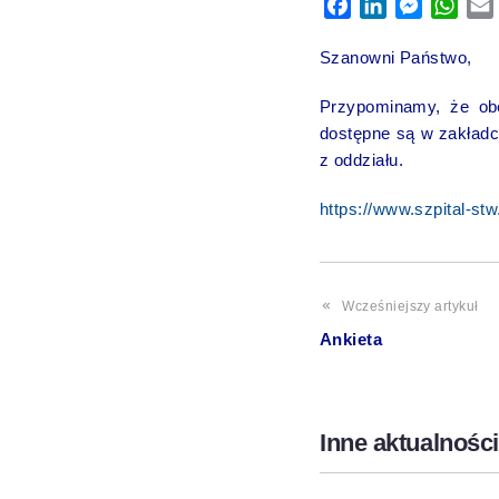
Facebook
LinkedIn
Messeng
Wha
Szanowni Państwo,
Przypominamy, że obe
dostępne są w zakładc
z oddziału.
https://www.szpital-st
Wcześniejszy artykuł
Ankieta
Inne aktualności