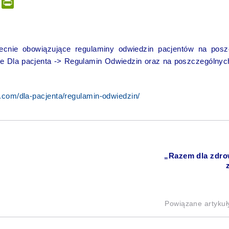
er
tsApp
Email
PrintFriendly
cnie obowiązujące regulaminy odwiedzin pacjentów na posz
e Dla pacjenta -> Regulamin Odwiedzin oraz na poszczególny
w.com/dla-pacjenta/regulamin-odwiedzin/
„Razem dla zdrow
Powiązane artykuł