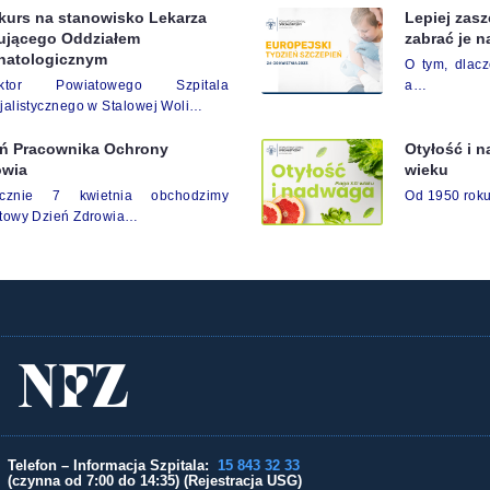
kurs na stanowisko Lekarza
Lepiej zasz
rującego Oddziałem
zabrać je 
natologicznym
O tym, dlacz
ektor Powiatowego Szpitala
a…
jalistycznego w Stalowej Woli…
eń Pracownika Ochrony
Otyłość i 
owia
wieku
ocznie 7 kwietnia obchodzimy
Od 1950 roku
towy Dzień Zdrowia…
Telefon – Informacja Szpitala:
15 843 32 33
(czynna od 7:00 do 14:35) (Rejestracja USG)