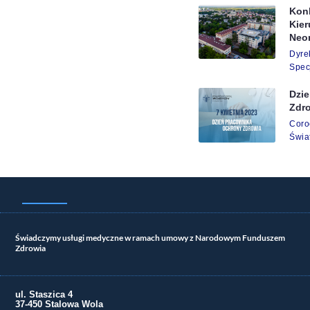
Kon
Kie
Neo
Dyr
Spec
Dzi
Zdr
Cor
Świa
Świadczymy usługi medyczne w ramach umowy z Narodowym Funduszem
Zdrowia
ul. Staszica 4
37-450 Stalowa Wola