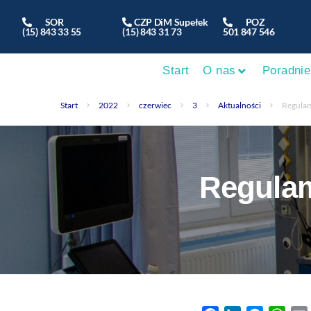
SOR
CZP DiM Supełek
POZ
(15) 843 33 55
(15) 843 31 73
501 847 546
Start
O nas
Poradnie
Start
2022
czerwiec
3
Aktualności
Regulam
Regulam