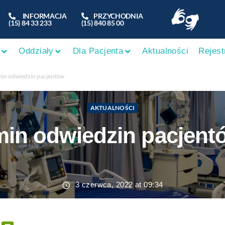
INFORMACJA
PRZYCHODNIA
(15) 84 33 233
(15) 840 85 00
Oddziały
Dla Pacjenta
Aktualności
Rejest
in odwiedzin pacjentów
AKTUALNOŚCI
in odwiedzin pacjent
3 czerwca, 2022 at 09:34