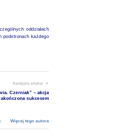
czególnych oddziałach
ch podstronach każdego
Następny artykuł
ia. Czerniak” – akcja
zakończona sukcesem
y
Więcej tego autora