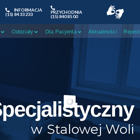
INFORMACJA
PRZYCHODNIA
(15) 84 33 233
(15) 840 85 00
Oddziały
Dla Pacjenta
Aktualności
Rejest
Specjalistyczny
Stalowej Woli
w