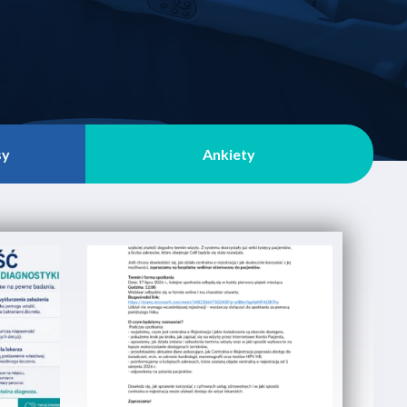
sy
Ankiety