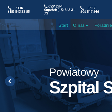
CZP DiM
SOR
POZ
Supełek (15) 843 31
(15) 843 33 55
501 847 546
73
Start
O nas
Poradnie
Facebook
LinkedIn
Messenger
WhatsApp
Email
PrintFriendly
Powiatowy
Szpital 