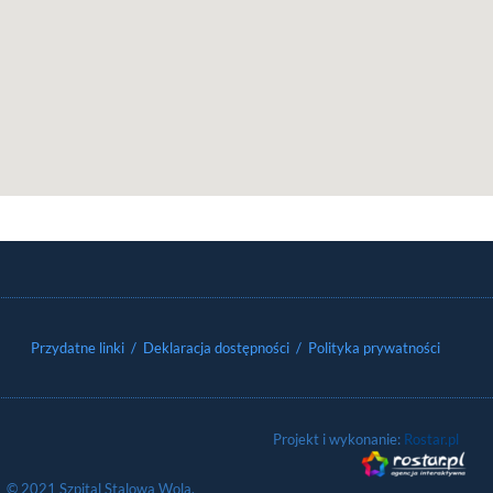
Przydatne linki
/ Deklaracja dostępności
/ Polityka prywatności
Projekt i wykonanie:
Rostar.pl
© 2021 Szpital Stalowa Wola.