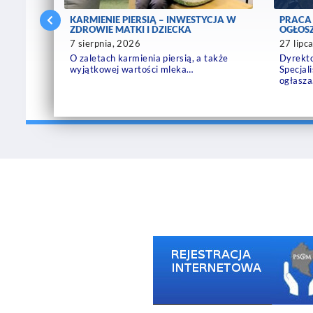
U –
KARMIENIE PIERSIĄ – INWESTYCJA W
PRACA
UCZOWE
ZDROWIE MATKI I DZIECKA
OGŁOSZ
7 sierpnia, 2026
27 lipc
O zaletach karmienia piersią, a także
Dyrekt
 Dzień
wyjątkowej wartości mleka…
Specjal
ogłasz