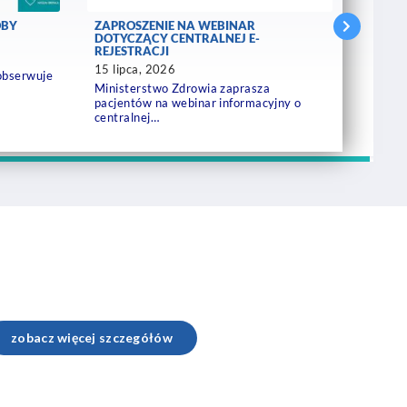
OBY
ZAPROSZENIE NA WEBINAR
NOWOC
DOTYCZĄCY CENTRALNEJ E-
SKÓRY
REJESTRACJI
14 lip
15 lipca, 2026
 obserwuje
Pacjenc
Ministerstwo Zdrowia zaprasza
postac
pacjentów na webinar informacyjny o
centralnej…
zobacz więcej szczegółów