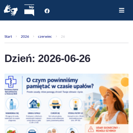
Start
O nas
Start
2026
czerwiec
26
Dla Pacjenta
Oddziały
Dzień:
2026-06-26
Poradnie
Rejestracja internetowa
Aktualności
Kontakt