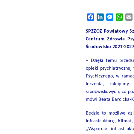
Facebook
LinkedIn
Messeng
Wha
SPZZOZ Powiatowy Szp
Centrum Zdrowia Psy
Środowisko 2021-2027
– Dzięki temu przeds
opieki psychiatryczne
Psychicznego, w rama
leczenia, zakupimy
środowiskowych, co po
mówi Beata Barcicka-Kł
Będzie to możliwe dz
Infrastrukturę, Klima
,,Wsparcie infrastru