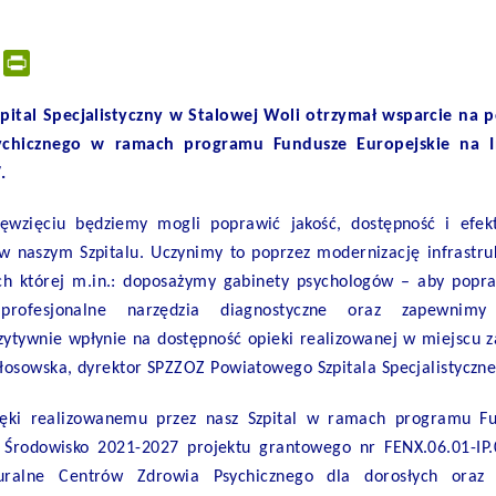
er
tsApp
Email
PrintFriendly
ital Specjalistyczny w Stalowej Woli otrzymał wsparcie na p
chicznego w ramach programu Fundusze Europejskie na Inf
.
ięwzięciu będziemy mogli poprawić jakość, dostępność i efek
j w naszym Szpitalu. Uczynimy to poprzez modernizację infrastr
ch której m.in.: doposażymy gabinety psychologów – aby popr
 profesjonalne narzędzia diagnostyczne oraz zapewnimy
zytywnie wpłynie na dostępność opieki realizowanej w miejscu z
osowska, dyrektor SPZZOZ Powiatowego Szpitala Specjalistyczne
ięki realizowanemu przez nasz Szpital w ramach programu Fu
t, Środowisko 2021-2027 projektu grantowego nr FENX.06.01-I
kturalne Centrów Zdrowia Psychicznego dla dorosłych ora