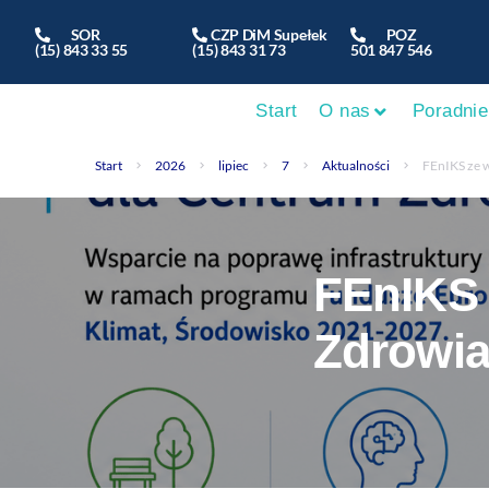
SOR
CZP DiM Supełek
POZ
(15) 843 33 55
(15) 843 31 73
501 847 546
Start
O nas
Poradnie
Start
2026
lipiec
7
Aktualności
FEnIKS ze 
FEnIKS 
Zdrowia