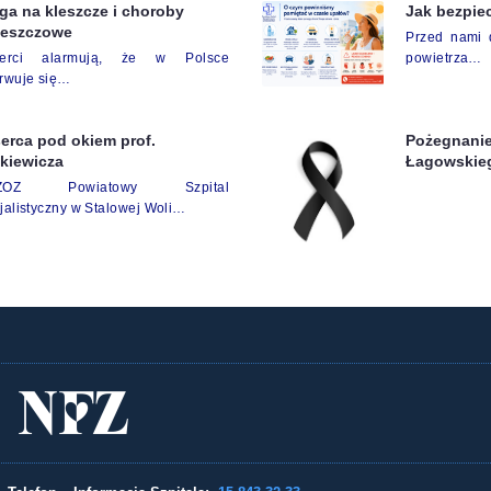
a na kleszcze i choroby
Jak bezpie
leszczowe
Przed nami d
perci alarmują, że w Polsce
powietrza…
rwuje się…
erca pod okiem prof.
Pożegnanie
kiewicza
Łagowskie
ZZOZ Powiatowy Szpital
jalistyczny w Stalowej Woli…