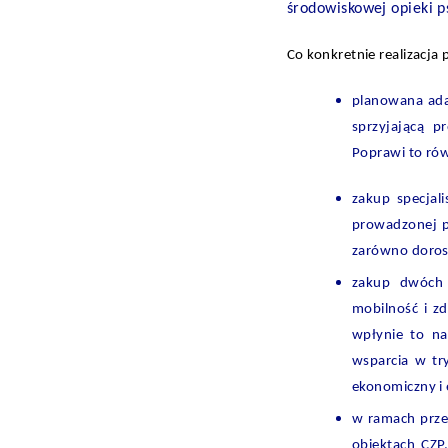
środowiskowej opieki p
Co konkretnie realizacj
planowana ada
sprzyjającą pr
Poprawi to ró
zakup specjali
prowadzonej pr
zarówno dorosł
zakup dwóch 
mobilność i z
wpłynie to na
wsparcia w tr
ekonomiczny i
w ramach przed
obiektach CZP