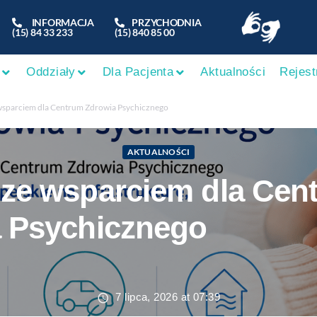
INFORMACJA
PRZYCHODNIA
(15) 84 33 233
(15) 840 85 00
Oddziały
Dla Pacjenta
Aktualności
Rejest
wsparciem dla Centrum Zdrowia Psychicznego
AKTUALNOŚCI
ze wsparciem dla Cen
 Psychicznego
7 lipca, 2026 at 07:39