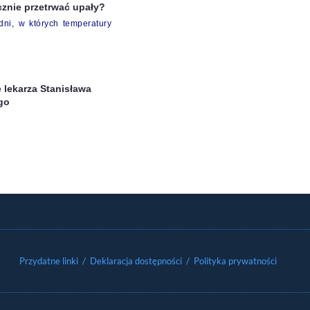
cznie przetrwać upały?
ni, w których temperatury
 lekarza Stanisława
go
Przydatne linki
/ Deklaracja dostępności
/ Polityka prywatności