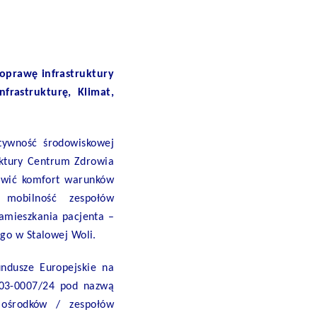
oprawę infrastruktury
rastrukturę, Klimat,
tywność środowiskowej
uktury Centrum Zdrowia
awić komfort warunków
 mobilność zespołów
amieszkania pacjenta –
go w Stalowej Woli.
ndusze Europejskie na
P.03-0007/24 pod nazwą
z ośrodków / zespołów