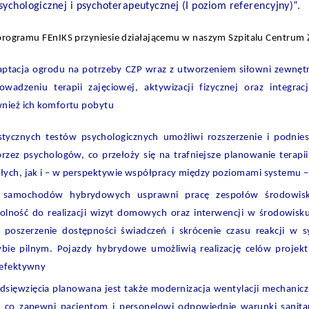
sychologicznej i psychoterapeutycznej (I poziom referencyjny)”.
a programu FEnIKS przyniesie działającemu w naszym Szpitalu Centrum
ptacja ogrodu na potrzeby CZP wraz z utworzeniem siłowni zewnętr
owadzeniu terapii zajęciowej, aktywizacji fizycznej oraz integrac
wnież ich komfortu pobytu
stycznych testów psychologicznych umożliwi rozszerzenie i podniesi
zez psychologów, co przełoży się na trafniejsze planowanie terapii 
ych, jak i – w perspektywie współpracy między poziomami systemu – d
samochodów hybrydowych usprawni pracę zespołów środowisko
dolność do realizacji wizyt domowych oraz interwencji w środowisk
 poszerzenie dostępności świadczeń i skrócenie czasu reakcji w 
ybie pilnym. Pojazdy hybrydowe umożliwią realizację celów projek
 efektywny
sięwzięcia planowana jest także modernizacja wentylacji mechanicz
, co zapewni pacjentom i personelowi odpowiednie warunki sanitar