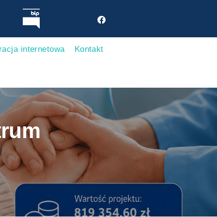
racja internetowa
Kontakt
trum