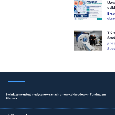
Uwag
odk
Eks
obse
TK s
Staś
SP
Spec
Świadczymy usługi medyczne w ramach umowy z Narodowym Funduszem
Zdrowia