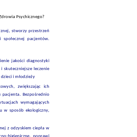
 Zdrowia Psychicznego?
znej, stworzy przestrzeń
ji społecznej pacjentów.
enie jakości diagnostyki
i skuteczniejsze leczenie
zieci i młodzieży
wych, zwiększając ich
u pacjenta. Bezpośrednio
sytuacjach wymagających
tu w sposób ekologiczny,
nej z odzyskiem ciepła w
no-higieniczne, poprawi