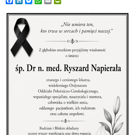
Facebook
LinkedIn
Messenger
WhatsApp
Email
PrintFriendly