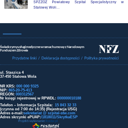
SPZZOZ Powiatowy Szpital Specjalistyczny w
Stalowej Woli…
Świadczymy usługi medyczne w ramach umowy z Narodowym
Funduszem Zdrowia
Przydatne linki
/ Deklaracja dostępności
/ Polityka prywatności
ul. Staszica 4
37-450 Stalowa Wola
NR KRS:
000 000 9325
NIP:
865-20-75-413
REGON:
000312567
Nr księgi rejestrowej w RPWDL
:
000000010188
Telefon – Informacja Szpitala:
15 843 32 33
(czynna od 7:00 do 14:35) (Rejestracja USG)
Adres e-mail:
sekretariat @ szpital-stw.com
Adres skrzynki ePUAP:
/1818011/SkrytkaESP
Projekt i wykonanie:
Rostar.pl