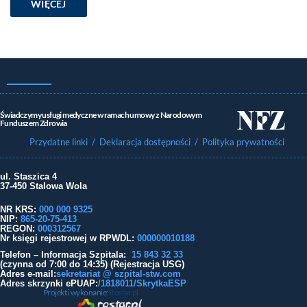
WIĘCEJ
Świadczymy usługi medyczne w ramach umowy z Narodowym
Funduszem Zdrowia
Przydatne linki
/ Deklaracja dostępności
/ Polityka prywatności
ul. Staszica 4
37-450 Stalowa Wola
NR KRS:
000 000 9325
NIP:
865-20-75-413
REGON:
000312567
Nr księgi rejestrowej w RPWDL
:
000000010188
Telefon – Informacja Szpitala:
15 843 32 33
(czynna od 7:00 do 14:35) (Rejestracja USG)
Adres e-mail:
sekretariat @ szpital-stw.com
Adres skrzynki ePUAP:
/1818011/SkrytkaESP
Projekt i wykonanie:
Rostar.pl