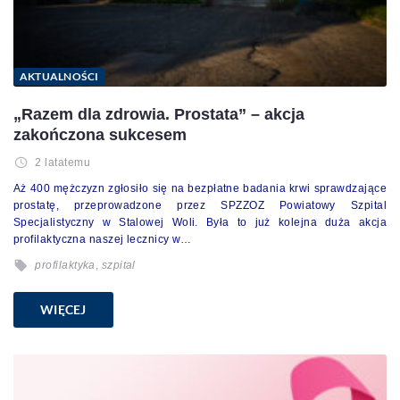
AKTUALNOŚCI
„Razem dla zdrowia. Prostata” – akcja
zakończona sukcesem
2 latatemu
Aż 400 mężczyzn zgłosiło się na bezpłatne badania krwi sprawdzające
prostatę, przeprowadzone przez SPZZOZ Powiatowy Szpital
Specjalistyczny w Stalowej Woli. Była to już kolejna duża akcja
profilaktyczna naszej lecznicy w…
profilaktyka
,
szpital
WIĘCEJ