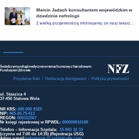
Marcin Jadach konsultantem wojewódzkim w
dziedzinie nefrologii
Z wielką przyjemnością informujemy, że nasz lekarz…
Świadczymy usługi medyczne w ramach umowy z Narodowym
Funduszem Zdrowia
Przydatne linki
/ Deklaracja dostępności
/ Polityka prywatności
ul. Staszica 4
37-450 Stalowa Wola
NR KRS:
000 000 9325
NIP:
865-20-75-413
REGON:
000312567
Nr księgi rejestrowej w RPWDL
:
000000010188
Telefon – Informacja Szpitala:
15 843 32 33
(czynna od 7:00 do 14:35) (Rejestracja USG)
Adres e-mail:
sekretariat @ szpital-stw.com