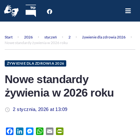
Start
O nas
Start
2026
styczeń
2
żywienie dla zdrowia 2026
Dla Pacjenta
Nowe standardy żywienia w 2026 roku
Oddziały
Poradnie
ŻYWIENIE DLA ZDROWIA 2026
Rejestracja internetowa
Nowe standardy
Aktualności
żywienia w 2026 roku
Kontakt
2 stycznia, 2026 at 13:09
Facebook
LinkedIn
Messenger
WhatsApp
Email
PrintFriendly