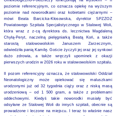
poziomie referencyjnym, co oznacza opiekę na wyższym
poziomie nad noworodkami oraz kobietami ciężarnymi –
mówi Beata Barcicka-Kłosowska, dyrektor SPZZOZ
Powiatowego Szpitala Specjalistycznego w Stalowej Woli,
która wraz z z-cą dyrektora ds. lecznictwa Magdaleną
Chyłą-Peryt, naczelną pielęgniarką Beatą Koń, a także
starostą stalowowolskim Januszem Zarzecznym,
odwiedziła panią Kamilę. Goście życzyli jej oraz jej synkowi
dużo zdrowia, a także wręczyli upominek z okazji
pierwszych urodzin w 2026 roku w stalowowolskim szpitalu.
II pozom referencyjny oznacza, że stalowowolski Oddział
Neonatologiczny może opiekować się maluszkami
urodzonymi już od 32 tygodnia ciąży oraz z niską masą
urodzeniową – od 1 500 gram, a także z problemami
oddechowymi. Kiedyś takie noworodki musiały być
odsyłane ze Stalowej Woli do innych szpitali, obecnie są
prowadzone i leczone na miejscu. I teraz to właśnie nasz