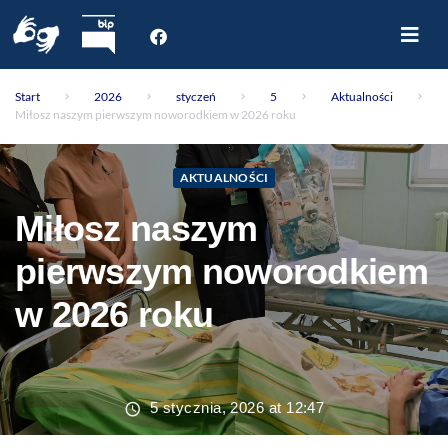
Start
Start
2026
styczeń
5
Aktualności
O nas
Miłosz naszym pierwszym noworodkiem w 2026 roku
Dla Pacjenta
Oddziały
AKTUALNOŚCI
Poradnie
Miłosz naszym
Rejestracja internetowa
Aktualności
pierwszym noworodkiem
Kontakt
w 2026 roku
5 stycznia, 2026 at 12:47