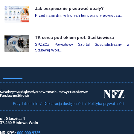
Jak bezpiecznie przetrwać upały?
Przed nami dni, w których temperatury powietrza…
TK serca pod okiem prof. Staśkiewicza
SPZZOZ Powiatowy Szpital Specjalistyczny w
Stalowej Woli…
Świadczymy usługi medyczne w ramach umowy z Narodowym
Funduszem Zdrowia
Przydatne linki
/ Deklaracja dostępności
/ Polityka prywatności
ul. Staszica 4
37-450 Stalowa Wola
NR KRS:
000 000 9325