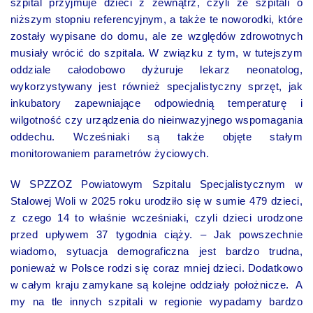
szpital przyjmuje dzieci z zewnątrz, czyli ze szpitali o
niższym stopniu referencyjnym, a także te noworodki, które
zostały wypisane do domu, ale ze względów zdrowotnych
musiały wrócić do szpitala. W związku z tym, w tutejszym
oddziale całodobowo dyżuruje lekarz neonatolog,
wykorzystywany jest również specjalistyczny sprzęt, jak
inkubatory zapewniające odpowiednią temperaturę i
wilgotność czy urządzenia do nieinwazyjnego wspomagania
oddechu. Wcześniaki są także objęte stałym
monitorowaniem parametrów życiowych.
W SPZZOZ Powiatowym Szpitalu Specjalistycznym w
Stalowej Woli w 2025 roku urodziło się w sumie 479 dzieci,
z czego 14 to właśnie wcześniaki, czyli dzieci urodzone
przed upływem 37 tygodnia ciąży. – Jak powszechnie
wiadomo, sytuacja demograficzna jest bardzo trudna,
ponieważ w Polsce rodzi się coraz mniej dzieci. Dodatkowo
w całym kraju zamykane są kolejne oddziały położnicze. A
my na tle innych szpitali w regionie wypadamy bardzo