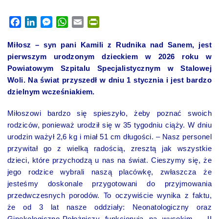
Facebook
LinkedIn
Messenger
WhatsApp
Email
PrintFriendly
Miłosz – syn pani Kamili z Rudnika nad Sanem, jest
pierwszym urodzonym dzieckiem w 2026 roku w
Powiatowym Szpitalu Specjalistycznym w Stalowej
Woli. Na świat przyszedł w dniu 1 stycznia i jest bardzo
dzielnym wcześniakiem.
Miłoszowi bardzo się spieszyło, żeby poznać swoich
rodziców, ponieważ urodził się w 35 tygodniu ciąży. W dniu
urodzin ważył 2,6 kg i miał 51 cm długości. – Nasz personel
przywitał go z wielką radością, zresztą jak wszystkie
dzieci, które przychodzą u nas na świat. Cieszymy się, że
jego rodzice wybrali naszą placówkę, zwłaszcza że
jesteśmy doskonale przygotowani do przyjmowania
przedwczesnych porodów. To oczywiście wynika z faktu,
że od 3 lat nasze oddziały: Neonatologiczny oraz
Ginekologiczno-Położniczy funkcjonują na wysokim – II