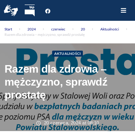
Start
Start
2024
czerwiec
20
Aktualności
O nas
Razem dla zdrowia – mężczyzno, sprawdź prostatę
Dla Pacjenta
Oddziały
AKTUALNOŚCI
Poradnie
Razem dla zdrowia –
Rejestracja internetowa
Aktualności
mężczyzno, sprawdź
Kontakt
prostatę
20 czerwca, 2024 at 08:10