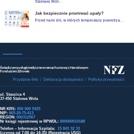
Stalowej Woli…
Jak bezpiecznie przetrwać upały?
Przed nami dni, w których temperatury powietrza…
Świadczymy usługi medyczne w ramach umowy z Narodowym
Funduszem Zdrowia
Przydatne linki
/ Deklaracja dostępności
/ Polityka prywatności
ul. Staszica 4
37-450 Stalowa Wola
NR KRS:
000 000 9325
NIP:
865-20-75-413
REGON:
000312567
Nr księgi rejestrowej w RPWDL
:
000000010188
Telefon – Informacja Szpitala:
15 843 32 33
(czynna od 7:00 do 14:35) (Rejestracja USG)