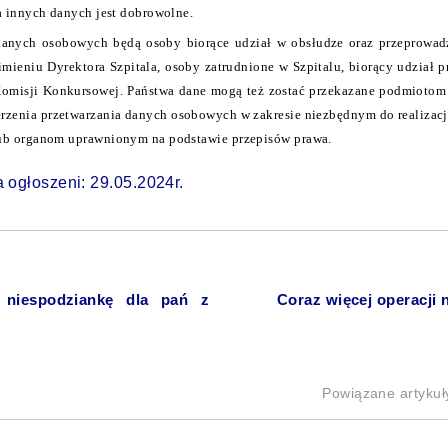
a innych danych jest dobrowolne.
anych osobowych będą osoby biorące udział w obsłudze oraz przeprowadz
imieniu Dyrektora Szpitala, osoby zatrudnione w Szpitalu, biorący udział 
omisji Konkursowej. Państwa dane mogą też zostać przekazane podmiotom
zenia przetwarzania danych osobowych w zakresie niezbędnym do realizacji 
b organom uprawnionym na podstawie przepisów prawa.
 ogłoszeni: 29.05.2024r.
ł niespodziankę dla pań z
Coraz więcej operacj
Powiązane artykuł