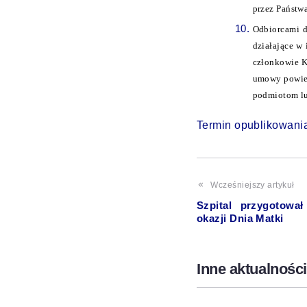
przez Państw
Odbiorcami d
działające w 
członkowie K
umowy powier
podmiotom lu
Termin opublikowania
Wcześniejszy artykuł
Szpital przygotowa
okazji Dnia Matki
Inne aktualności