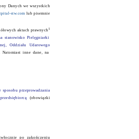
rony Danych we wszystkich
pital-stw.com
lub pisemnie
1
gółowych aktach prawnych
na stanowisko
Pielęgniarki
znej, Oddziału Udarowego
.
Natomiast inne dane, na
e sposobu przeprowadzania
przedsiębiorcą
(obowiązki
włocznie po zakończeniu