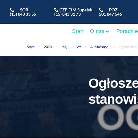
SOR
CZP DiM Supełek
POZ
(15) 843 33 55
(15) 843 31 73
501 847 546
Start
O nas
Poradnie
Start
2024
maj
29
Aktualności
Ogłoszenie 
Ogłosze
stanowi