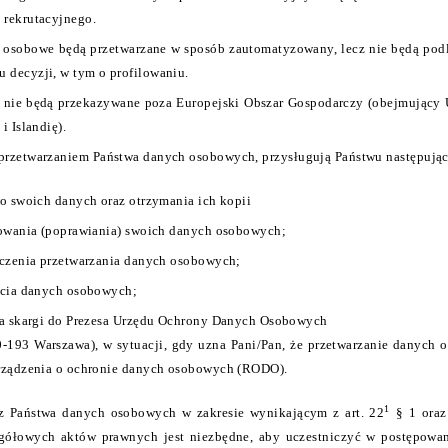
 rekrutacyjnego.
 osobowe będą przetwarzane w sposób zautomatyzowany, lecz nie będą po
 decyzji, w tym o profilowaniu.
 nie będą przekazywane poza Europejski Obszar Gospodarczy (obejmujący 
i Islandię).
przetwarzaniem Państwa danych osobowych, przysługują Państwu następując
o swoich danych oraz otrzymania ich kopii
owania (poprawiania) swoich danych osobowych;
czenia przetwarzania danych osobowych;
ęcia danych osobowych;
ia skargi do Prezesa Urzędu Ochrony Danych Osobowych
00-193 Warszawa), w sytuacji, gdy uzna Pani/Pan, że przetwarzanie danych
rządzenia o ochronie danych osobowych (RODO).
1
z Państwa danych osobowych w zakresie wynikającym z art. 22
§ 1 oraz
gółowych aktów prawnych jest niezbędne, aby uczestniczyć w postępowan