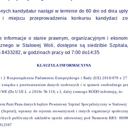
nych kandydatur nastąpi w terminie do 60 dni od dnia upł
e i miejscu przeprowadzenia konkursu kandydaci zo
ce informacje o stanie prawnym, organizacyjnym i ekon
ycznego w Stalowej Woli, dostępne są siedzibie Szpital
5 8433282, w godzinach pracy od 7:00 do14:35
KLAUZULA INFORMACYJNA
 1 i 2 Rozporządzenia Parlamentu Europejskiego i Rady (UE) 2016/679 z 27 
w związku z przetwarzaniem danych osobowych i w sprawie swobodnego prz
WE (Dz.U.UE.L. z 2016r. Nr 119, s.1, dalej zwanego RODO informuję, że:
em Pani/Pana danych będzie Powiatowy Szpital Specjalistyczny w Stalowej W
 (Szpital); wpisany do rejestru stowarzyszeń i innych organizacji społecz
ielnych publicznych zakładów opieki zdrowotnej pod Numerem KRS: 000
312567