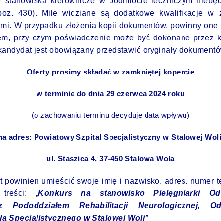
e stanowiska kierownicze w podmiocie leczniczym niebę
poz. 430). Mile widziane są dodatkowe kwalifikacje w 
ymi. W przypadku złożenia kopii dokumentów, powinny one
em, przy czym poświadczenie może być dokonane przez 
kandydat jest obowiązany przedstawić oryginały dokumentó
Oferty prosimy składać w zamkniętej kopercie
w terminie do dnia 29 czerwca 2024 roku
(o zachowaniu terminu decyduje data wpływu)
na adres: Powiatowy Szpital Specjalistyczny w Stalowej Woli
ul. Staszica 4, 37-450 Stalowa Wola
 powinien umieścić swoje imię i nazwisko, adres, numer 
treści: „
Konkurs na stanowisko Pielęgniarki Odd
z Pododdziałem Rehabilitacji Neurologicznej, O
a Specjalistycznego w Stalowej Woli”