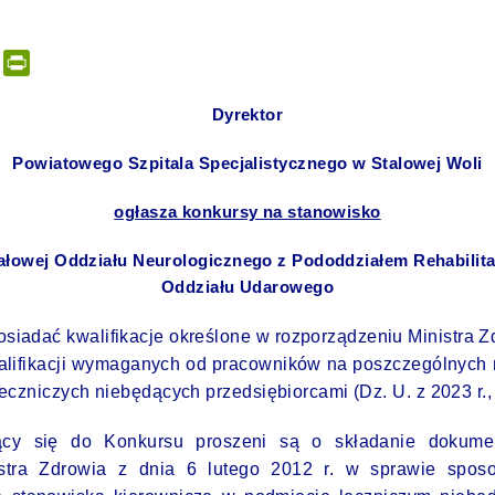
er
tsApp
Email
PrintFriendly
Dyrektor
Powiatowego Szpitala Specjalistycznego w Stalowej Woli
ogłasza konkursy na stanowisko
ałowej Oddziału Neurologicznego z Pododdziałem Rehabilita
Oddziału Udarowego
siadać kwalifikacje określone w rozporządzeniu Ministra Zd
walifikacji wymaganych od pracowników na poszczególnych 
eczniczych niebędących przedsiębiorcami (Dz. U. z 2023 r.,
jący się do Konkursu proszeni są o składanie dokume
istra Zdrowia z dnia 6 lutego 2012 r. w sprawie spos