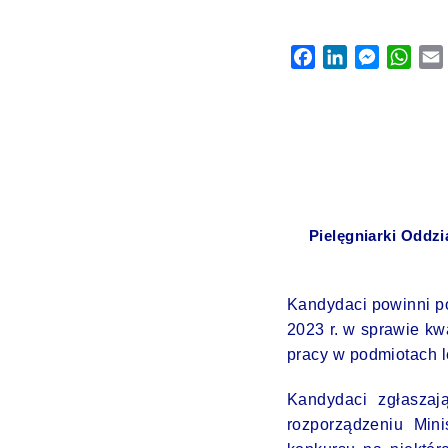
Facebook
LinkedIn
Messeng
Wha
Pielęgniarki Oddzi
Kandydaci powinni po
2023 r. w sprawie k
pracy w podmiotach l
Kandydaci zgłasza
rozporządzeniu Min