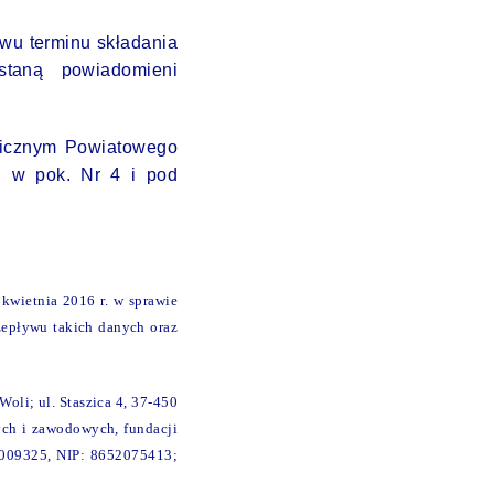
ywu terminu składania
staną powiadomieni
omicznym Powiatowego
a, w pok. Nr 4 i pod
kwietnia 2016 r. w sprawie
epływu takich danych oraz
oli; ul. Staszica 4, 37-450
nych i zawodowych, fundacji
0009325, NIP: 8652075413;