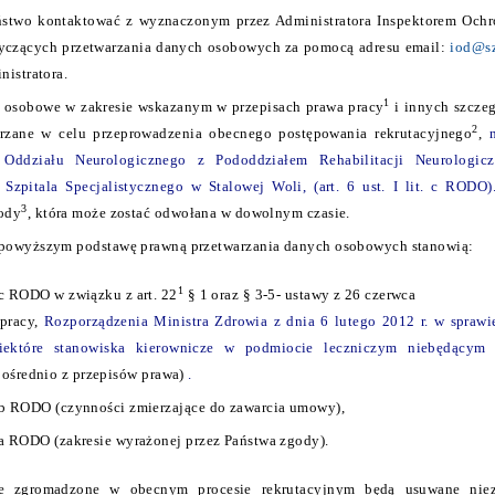
stwo kontaktować z wyznaczonym przez Administratora Inspektorem Och
yczących przetwarzania danych osobowych za pomocą adresu email:
iod@sz
nistratora.
1
 osobowe w zakresie wskazanym w przepisach prawa pracy
i innych szcze
2
rzane w celu przeprowadzenia obecnego postępowania rekrutacyjnego
,
 Oddziału Neurologicznego z Pododdziałem Rehabilitacji Neurologic
Szpitala Specjalistycznego w Stalowej Woli, (art. 6 ust. I lit. c RODO)
3
ody
, która może zostać odwołana w dowolnym czasie.
powyższym podstawę prawną przetwarzania danych osobowych stanowią:
1
t. c RODO w związku z art. 22
§ 1 oraz § 3-5- ustawy z 26 czerwca
pracy,
Rozporządzenia Ministra Zdrowia z dnia 6 lutego 2012 r. w sprawi
iektóre stanowiska kierownicze w podmiocie leczniczym niebędącym 
ośrednio z przepisów prawa)
.
it. b RODO (czynności zmierzające do zawarcia umowy),
it. a RODO (zakresie wyrażonej przez Państwa zgody).
e zgromadzone w obecnym procesie rekrutacyjnym będą usuwane niez