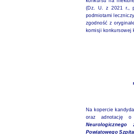
konkursu na niektór
(Dz. U. z 2021 r., 
podmiotami lecznicz
zgodność z oryginał
komisji konkursowej 
Na kopercie kandydat
oraz adnotację o 
Neurologicznego 
Powiatowego Szpital