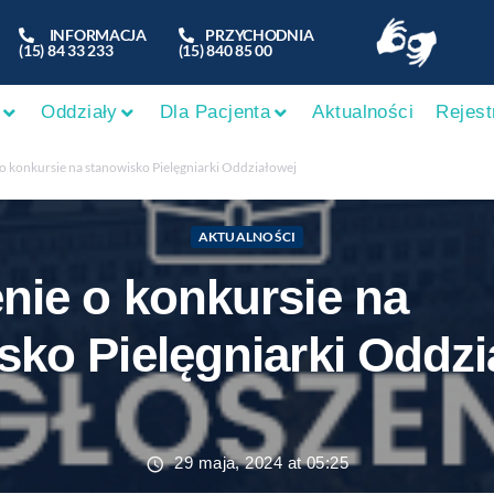
INFORMACJA
PRZYCHODNIA
(15) 84 33 233
(15) 840 85 00
Oddziały
Dla Pacjenta
Aktualności
Rejest
o konkursie na stanowisko Pielęgniarki Oddziałowej
AKTUALNOŚCI
nie o konkursie na
sko Pielęgniarki Oddzi
29 maja, 2024 at 05:25