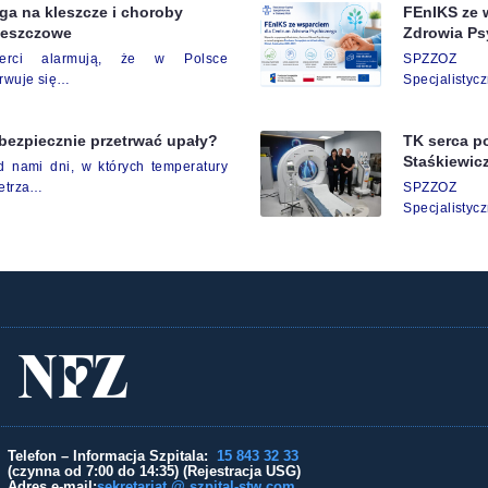
a na kleszcze i choroby
FEnIKS ze 
leszczowe
Zdrowia Ps
perci alarmują, że w Polsce
SPZZOZ 
rwuje się…
Specjalistyc
bezpiecznie przetrwać upały?
TK serca p
Staśkiewic
d nami dni, w których temperatury
etrza…
SPZZOZ 
Specjalistyc
Telefon – Informacja Szpitala:
15 843 32 33
(czynna od 7:00 do 14:35) (Rejestracja USG)
Adres e-mail:
sekretariat @ szpital-stw.com