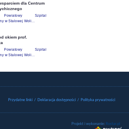
wsparciem dla Centrum
ychicznego
Powiatowy Szpital
zny w Stalowej Woli…
od okiem prof.
za
Powiatowy Szpital
zny w Stalowej Woli…
Przydatne linki
/ Deklaracja dostępności
/ Polityka prywatności
Projekt i wykonanie:
Rostar.pl