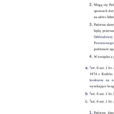
Mogą się Pań
sprawach dot
na adres Admi
Państwa dane
będą przetwa
Oddziałowej
Powiatowego 
podstawie zg
W związku z 
1
art. 6 ust. 1 li
1974 r. Kodeks 
konkursu na n
wynikające bezp
2
art. 6 ust. 1 l
3
art. 6 ust. 1 l
Państwa dan