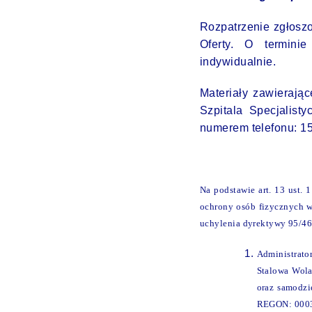
Rozpatrzenie zgłoszo
Oferty. O termini
indywidualnie.
Materiały zawierają
Szpitala Specjalist
numerem telefonu: 1
Na podstawie art. 13 ust.
ochrony osób fizycznych 
uchylenia dyrektywy 95/46/
Administrator
Stalowa Wola
oraz samodz
REGON: 000