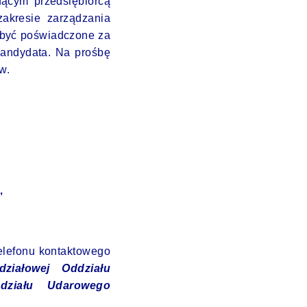
dącym przedsiębiorcą
zakresie zarządzania
 być poświadczone za
kandydata. Na prośbę
w.
,
telefonu kontaktowego
ziałowej Oddziału
ddziału Udarowego