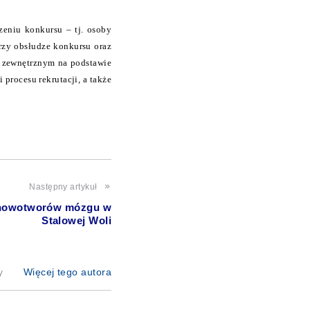
eniu konkursu – tj. osoby
przy obsłudze konkursu oraz
 zewnętrznym na podstawie
procesu rekrutacji, a także
Następny artykuł
i nowotworów mózgu w
Stalowej Woli
y
Więcej tego autora