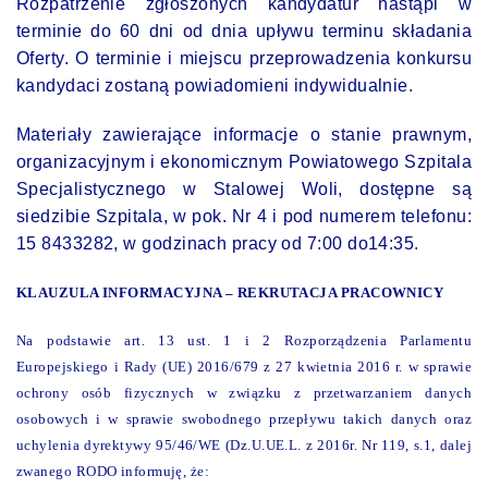
Rozpatrzenie zgłoszonych kandydatur nastąpi w
terminie do 60 dni od dnia upływu terminu składania
Oferty. O terminie i miejscu przeprowadzenia konkursu
kandydaci zostaną powiadomieni indywidualnie.
Materiały zawierające informacje o stanie prawnym,
organizacyjnym i ekonomicznym Powiatowego Szpitala
Specjalistycznego w Stalowej Woli, dostępne są
siedzibie Szpitala, w pok. Nr 4 i pod numerem telefonu:
15 8433282, w godzinach pracy od 7:00 do14:35.
KLAUZULA INFORMACYJNA – REKRUTACJA PRACOWNICY
Na podstawie art. 13 ust. 1 i 2 Rozporządzenia Parlamentu
Europejskiego i Rady (UE) 2016/679 z 27 kwietnia 2016 r. w sprawie
ochrony osób fizycznych w związku z przetwarzaniem danych
osobowych i w sprawie swobodnego przepływu takich danych oraz
uchylenia dyrektywy 95/46/WE (Dz.U.UE.L. z 2016r. Nr 119, s.1, dalej
zwanego RODO informuję, że: