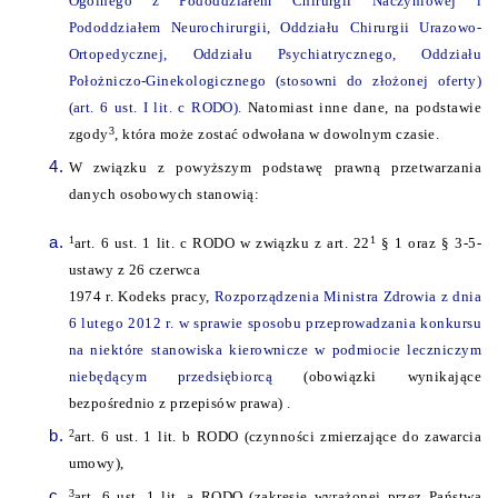
Ogólnego z Pododdziałem Chirurgii Naczyniowej i
Pododdziałem Neurochirurgii, Oddziału Chirurgii Urazowo-
Ortopedycznej, Oddziału Psychiatrycznego, Oddziału
Położniczo-Ginekologicznego (stosowni do złożonej oferty)
(art. 6 ust. I lit. c RODO).
Natomiast inne dane, na podstawie
3
zgody
, która może zostać odwołana w dowolnym czasie.
W związku z powyższym podstawę prawną przetwarzania
danych osobowych stanowią:
1
1
art. 6 ust. 1 lit. c RODO w związku z art. 22
§ 1 oraz § 3-5-
ustawy z 26 czerwca
1974 r. Kodeks pracy,
Rozporządzenia Ministra Zdrowia z dnia
6 lutego 2012 r. w sprawie sposobu przeprowadzania konkursu
na niektóre stanowiska kierownicze w podmiocie leczniczym
niebędącym przedsiębiorcą
(obowiązki wynikające
bezpośrednio z przepisów prawa)
.
2
art. 6 ust. 1 lit. b RODO (czynności zmierzające do zawarcia
umowy),
3
art. 6 ust. 1 lit. a RODO (zakresie wyrażonej przez Państwa