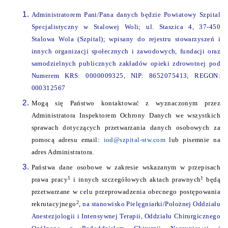
Administratorem Pani/Pana danych będzie Powiatowy Szpital
Specjalistyczny w Stalowej Woli; ul. Staszica 4, 37-450
Stalowa Wola (Szpital); wpisany do rejestru stowarzyszeń i
innych organizacji społecznych i zawodowych, fundacji oraz
samodzielnych publicznych zakładów opieki zdrowotnej pod
Numerem KRS: 0000009325, NIP: 8652075413; REGON:
000312567
Mogą się Państwo kontaktować z wyznaczonym przez
Administratora Inspektorem Ochrony Danych we wszystkich
sprawach dotyczących przetwarzania danych osobowych za
pomocą adresu email:
iod@szpital-stw.com
lub pisemnie na
adres Administratora.
Państwa dane osobowe w zakresie wskazanym w przepisach
1
1
prawa pracy
i innych szczegółowych aktach prawnych
będą
przetwarzane w celu przeprowadzenia obecnego postępowania
2
rekrutacyjnego
,
na stanowisko Pielęgniarki/Położnej Oddziału
Anestezjologii i Intensywnej Terapii, Oddziału Chirurgicznego