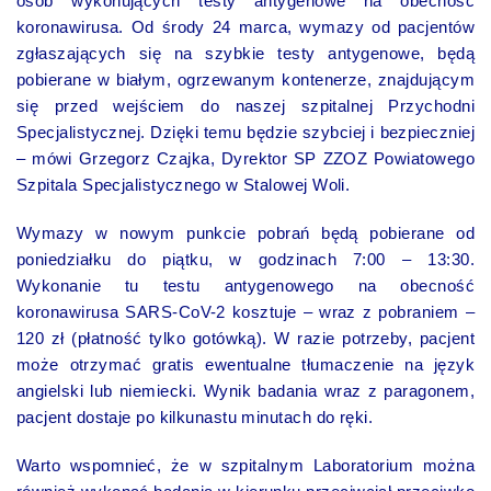
osób wykonujących testy antygenowe na obecność
koronawirusa. Od środy 24 marca, wymazy od pacjentów
zgłaszających się na szybkie testy antygenowe, będą
pobierane w białym, ogrzewanym kontenerze, znajdującym
się przed wejściem do naszej szpitalnej Przychodni
Specjalistycznej. Dzięki temu będzie szybciej i bezpieczniej
– mówi Grzegorz Czajka, Dyrektor SP ZZOZ Powiatowego
Szpitala Specjalistycznego w Stalowej Woli.
Wymazy w nowym punkcie pobrań będą pobierane od
poniedziałku do piątku, w godzinach 7:00 – 13:30.
Wykonanie tu testu antygenowego na obecność
koronawirusa SARS-CoV-2 kosztuje – wraz z pobraniem –
120 zł (płatność tylko gotówką). W razie potrzeby, pacjent
może otrzymać gratis ewentualne tłumaczenie na język
angielski lub niemiecki. Wynik badania wraz z paragonem,
pacjent dostaje po kilkunastu minutach do ręki.
Warto wspomnieć, że w szpitalnym Laboratorium można