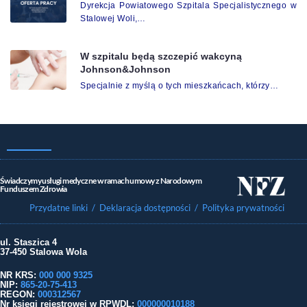
Dyrekcja Powiatowego Szpitala Specjalistycznego w
Stalowej Woli,…
W szpitalu będą szczepić wakcyną
Johnson&Johnson
Specjalnie z myślą o tych mieszkańcach, którzy…
Świadczymy usługi medyczne w ramach umowy z Narodowym
Funduszem Zdrowia
Przydatne linki
/ Deklaracja dostępności
/ Polityka prywatności
ul. Staszica 4
37-450 Stalowa Wola
NR KRS:
000 000 9325
NIP:
865-20-75-413
REGON:
000312567
Nr księgi rejestrowej w RPWDL
:
000000010188