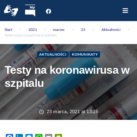
Start
Start
2021
marzec
23
Aktualności
O nas
Testy na koronawirusa w szpitalu
Dla Pacjenta
Oddziały
AKTUALNOŚCI
KOMUNIKATY
Poradnie
Testy na koronawirusa w
Rejestracja internetowa
Aktualności
szpitalu
Kontakt
23 marca, 2021 at 13:26