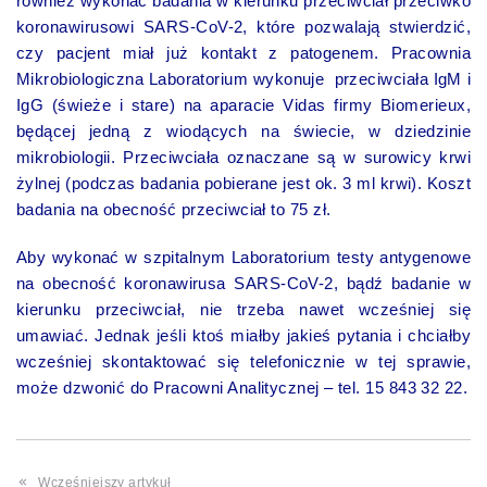
również wykonać badania w kierunku przeciwciał przeciwko
koronawirusowi SARS-CoV-2, które pozwalają stwierdzić,
czy pacjent miał już kontakt z patogenem. Pracownia
Mikrobiologiczna Laboratorium wykonuje przeciwciała IgM i
IgG (świeże i stare) na aparacie Vidas firmy Biomerieux,
będącej jedną z wiodących na świecie, w dziedzinie
mikrobiologii. Przeciwciała oznaczane są w surowicy krwi
żylnej (podczas badania pobierane jest ok. 3 ml krwi). Koszt
badania na obecność przeciwciał to 75 zł.
Aby wykonać w szpitalnym Laboratorium testy antygenowe
na obecność koronawirusa SARS-CoV-2, bądź badanie w
kierunku przeciwciał, nie trzeba nawet wcześniej się
umawiać. Jednak jeśli ktoś miałby jakieś pytania i chciałby
wcześniej skontaktować się telefonicznie w tej sprawie,
może dzwonić do Pracowni Analitycznej – tel. 15 843 32 22.
Wcześniejszy artykuł