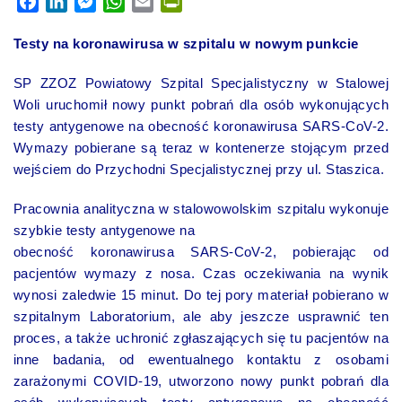
Facebook
LinkedIn
Messenger
WhatsApp
Email
PrintFriendly
Testy na koronawirusa w szpitalu w nowym punkcie
SP ZZOZ Powiatowy Szpital Specjalistyczny w Stalowej
Woli uruchomił nowy punkt pobrań dla osób wykonujących
testy antygenowe na obecność koronawirusa SARS-CoV-2.
Wymazy pobierane są teraz w kontenerze stojącym przed
wejściem do Przychodni Specjalistycznej przy ul. Staszica.
Pracownia analityczna w stalowowolskim szpitalu wykonuje
szybkie testy antygenowe na
obecność koronawirusa SARS-CoV-2, pobierając od
pacjentów wymazy z nosa. Czas oczekiwania na wynik
wynosi zaledwie 15 minut. Do tej pory materiał pobierano w
szpitalnym Laboratorium, ale aby jeszcze usprawnić ten
proces, a także uchronić zgłaszających się tu pacjentów na
inne badania, od ewentualnego kontaktu z osobami
zarażonymi COVID-19, utworzono nowy punkt pobrań dla