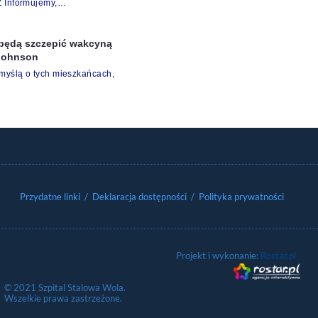
Z Informujemy,…
 będą szczepić wakcyną
Johnson
 myślą o tych mieszkańcach,
Przydatne linki
/ Deklaracja dostępności
/ Polityka prywatności
Projekt i wykonanie:
Rostar.pl
© 2021 Szpital Stalowa Wola.
Wszelkie prawa zastrzeżone.