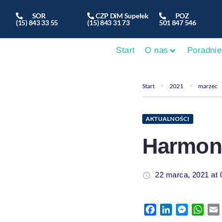
SOR
CZP DiM Supełek
POZ
(15) 843 33 55
(15) 843 31 73
501 847 546
Start
O nas
Poradnie
Start
2021
marzec
AKTUALNOŚCI
Harmon
22 marca, 2021 at 
Facebook
LinkedIn
Messeng
Wha