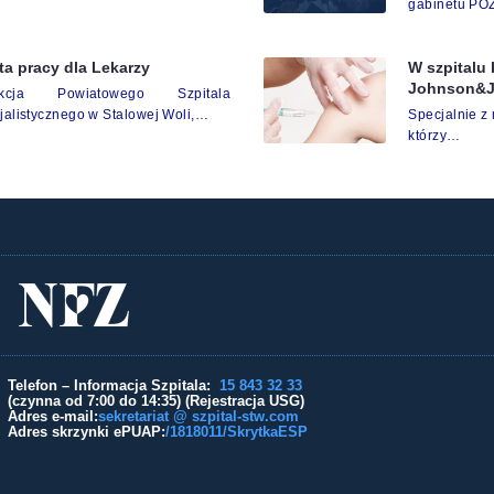
gabinetu PO
ta pracy dla Lekarzy
W szpitalu
Johnson&
ekcja Powiatowego Szpitala
jalistycznego w Stalowej Woli,…
Specjalnie z
którzy…
Telefon – Informacja Szpitala:
15 843 32 33
(czynna od 7:00 do 14:35) (Rejestracja USG)
Adres e-mail:
sekretariat @ szpital-stw.com
Adres skrzynki ePUAP:
/1818011/SkrytkaESP