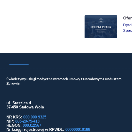
Ofer
Dyr
Spec
Świadczymy usługi medyczne w ramach umowy z Narodowym Funduszem
Zdrowia
ul. Staszica 4
37-450 Stalowa Wola
NR KRS:
000 000 9325
NIP:
865-20-75-413
REGON:
000312567
Nr księgi rejestrowej w RPWDL
:
000000010188