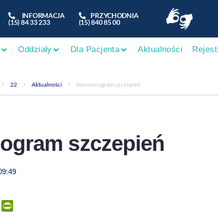
INFORMACJA
PRZYCHODNIA
(15) 84 33 233
(15) 840 85 00
Oddziały
Dla Pacjenta
Aktualności
Rejest
22
Aktualności
Harmonogram szczepień
ogram szczepień
09:49
er
tsApp
Email
PrintFriendly