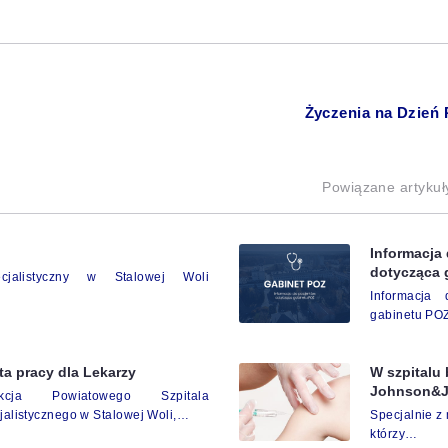
Życzenia na Dzień P
Powiązane artykuł
Informacja
dotycząca 
cjalistyczny w Stalowej Woli
Informacja 
gabinetu PO
ta pracy dla Lekarzy
W szpitalu
Johnson&
ekcja Powiatowego Szpitala
jalistycznego w Stalowej Woli,…
Specjalnie z
którzy…