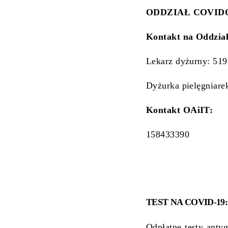
ODDZIAŁ COVID
Kontakt na Oddzia
Lekarz dyżurny: 51
Dyżurka pielęgniare
Kontakt OAiIT:
158433390
TEST NA COVID-19:
Odpłatne testy ant