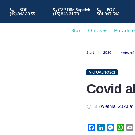
SOR
CZP DiM Supełek
POZ
(15) 843 33 55
(15) 843 31 73
501 847 546
Start
O nas
Poradnie
Start
2020
kwiecień
AKTUALNOŚCI
Covid a
3 kwietnia, 2020 at
Facebook
LinkedIn
Messeng
Wha