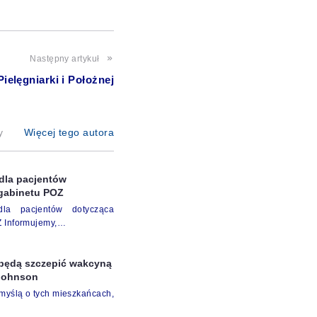
Następny artykuł
ielęgniarki i Położnej
y
Więcej tego autora
 dla pacjentów
gabinetu POZ
dla pacjentów dotycząca
Z Informujemy,…
 będą szczepić wakcyną
Johnson
 myślą o tych mieszkańcach,