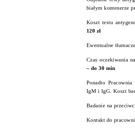
białym kontenerze pr
Koszt testu antyge
120 zł
Ewentualne tłumaczen
Czas oczekiwania n
– do 30 min
Ponadto Pracownia 
IgM i IgG. Koszt ba
Badanie na przeciw
Kontakt do pracowni