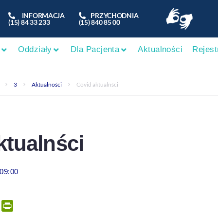
INFORMACJA
PRZYCHODNIA
(15) 84 33 233
(15) 840 85 00
Oddziały
Dla Pacjenta
Aktualności
Rejest
3
Aktualności
Covid aktualnści
ktualnści
 09:00
er
tsApp
Email
PrintFriendly