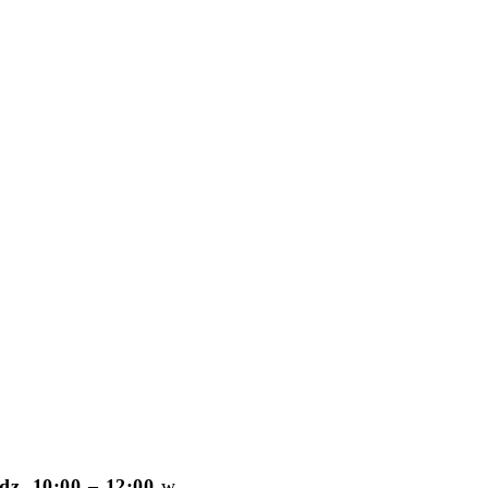
dz. 10:00 – 12:00
w