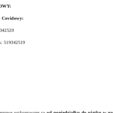
OWY:
ł Covidowy:
9342520
k: 519342519
ygenowe wykonywane są
od poniedziałku do piątku w go