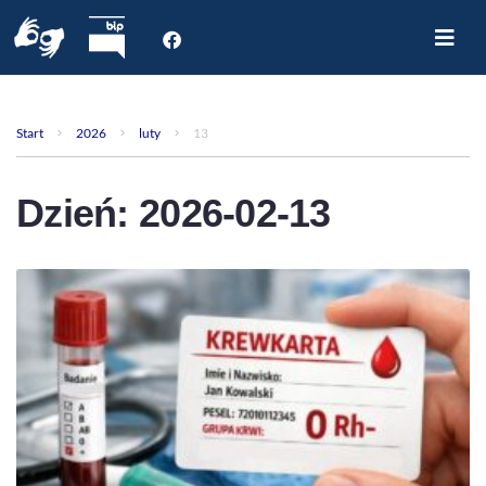
Start
O nas
Start
2026
luty
13
Dla Pacjenta
Oddziały
Dzień:
2026-02-13
Poradnie
Rejestracja internetowa
Aktualności
Kontakt