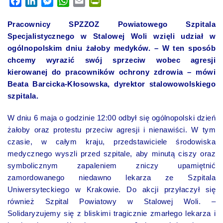
Facebook
LinkedIn
Messenger
WhatsApp
Email
PrintFriendly
Pracownicy SPZZOZ Powiatowego Szpitala
Specjalistycznego w Stalowej Woli wzięli udział w
ogólnopolskim dniu żałoby medyków. – W ten sposób
chcemy wyrazić swój sprzeciw wobec agresji
kierowanej do pracowników ochrony zdrowia – mówi
Beata Barcicka-Kłosowska, dyrektor stalowowolskiego
szpitala.
W dniu 6 maja o godzinie 12:00 odbył się ogólnopolski dzień
żałoby oraz protestu przeciw agresji i nienawiści. W tym
czasie, w całym kraju, przedstawiciele środowiska
medycznego wyszli przed szpitale, aby minutą ciszy oraz
symbolicznym zapaleniem zniczy upamiętnić
zamordowanego niedawno lekarza ze Szpitala
Uniwersyteckiego w Krakowie. Do akcji przyłaczył się
również Szpital Powiatowy w Stalowej Woli. –
Solidaryzujemy się z bliskimi tragicznie zmarłego lekarza i