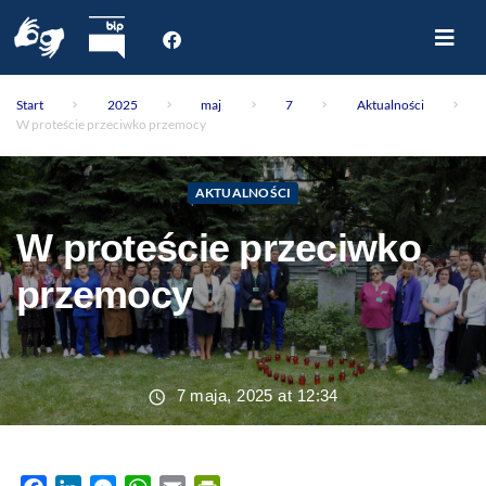
Start
Start
2025
maj
7
Aktualności
O nas
W proteście przeciwko przemocy
Dla Pacjenta
Oddziały
AKTUALNOŚCI
Poradnie
W proteście przeciwko
Rejestracja internetowa
Aktualności
przemocy
Kontakt
7 maja, 2025 at 12:34