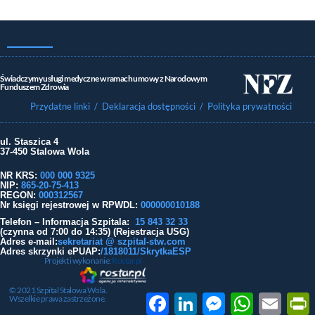
Świadczymy usługi medyczne w ramach umowy z Narodowym
Funduszem Zdrowia
Przydatne linki
/ Deklaracja dostępności
/ Polityka prywatności
ul. Staszica 4
37-450 Stalowa Wola
NR KRS:
000 000 9325
NIP:
865-20-75-413
REGON:
000312567
Nr księgi rejestrowej w RPWDL
:
000000010188
Telefon – Informacja Szpitala:
15 843 32 33
(czynna od 7:00 do 14:35) (Rejestracja USG)
Adres e-mail:
sekretariat @ szpital-stw.com
Adres skrzynki ePUAP:
/1818011/SkrytkaESP
Projekt i wykonanie:
Rostar.pl
© 2021 Szpital Stalowa Wola.
Facebook
LinkedIn
Messenger
WhatsApp
Email
P
Wszelkie prawa zastrzeżone.