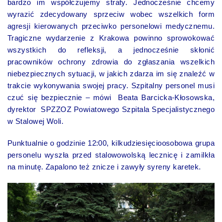
bardzo im współczujemy straty. Jednocześnie chcemy
wyrazić zdecydowany sprzeciw wobec wszelkich form
agresji kierowanych przeciwko personelowi medycznemu.
Tragiczne wydarzenie z Krakowa powinno sprowokować
wszystkich do refleksji, a jednocześnie skłonić
pracowników ochrony zdrowia do zgłaszania wszelkich
niebezpiecznych sytuacji, w jakich zdarza im się znaleźć w
trakcie wykonywania swojej pracy. Szpitalny personel musi
czuć się bezpiecznie – mówi Beata Barcicka-Kłosowska,
dyrektor SPZZOZ Powiatowego Szpitala Specjalistycznego
w Stalowej Woli.
Punktualnie o godzinie 12:00, kilkudziesięcioosobowa grupa
personelu wyszła przed stalowowolską lecznicę i zamilkła
na minutę. Zapalono też znicze i zawyły syreny karetek.