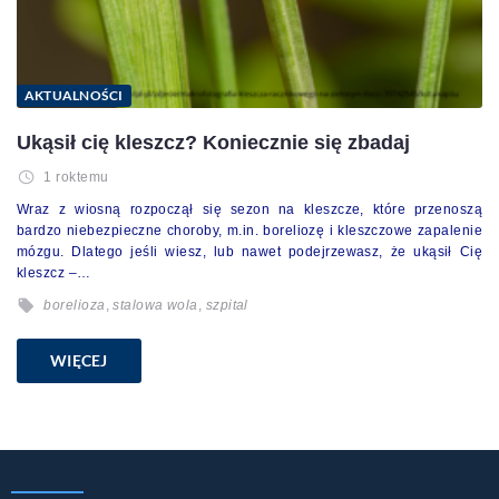
AKTUALNOŚCI
Ukąsił cię kleszcz? Koniecznie się zbadaj
1 roktemu
Wraz z wiosną rozpoczął się sezon na kleszcze, które przenoszą
bardzo niebezpieczne choroby, m.in. boreliozę i kleszczowe zapalenie
mózgu. Dlatego jeśli wiesz, lub nawet podejrzewasz, że ukąsił Cię
kleszcz –…
borelioza
,
stalowa wola
,
szpital
WIĘCEJ