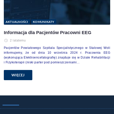
AKTUALNOŚCI
KOMUNIKATY
Informacja dla Pacjentów Pracowni EEG
2 latatemu
Pacjentów Powiatowego Szpitala Specjalistycznego w Stalowej Woli
informujemy, że od dnia 10 września 2024 r. Pracownia EEG
(wykonująca Elektroencefalografię) znajduje się w Dziale Rehabilitacji
i Fizykoterapii (niski parter pod pomieszczeniami…
WIĘCEJ