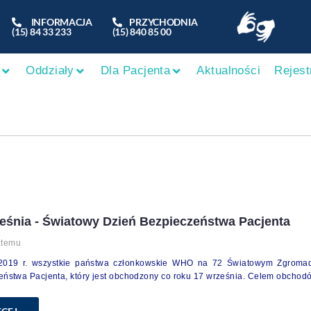
INFORMACJA
PRZYCHODNIA
(15) 84 33 233
(15) 840 85 00
Oddziały
Dla Pacjenta
Aktualności
Rejest
eśnia - Światowy Dzień Bezpieczeństwa Pacjenta
atemu
019 r. wszystkie państwa członkowskie WHO na 72 Światowym Zgromadz
eństwa Pacjenta, który jest obchodzony co roku 17 września. Celem obch