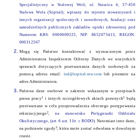
Specjalistyczny w Stalowej Woli; ul. Staszica 4, 37-450
Stalowa Wola (Szpital); wpisany do rejestru stowarzyszeń i
innych organizacji społecznych i zawodowych, fundacji oraz
samodzielnych publicznych zakładów opieki zdrowotnej pod
Numerem KRS: 0000009325, NIP: 8652075413; REGON:
000312567
Mogą się Państwo kontaktować z wyznaczonym przez
Administratora Inspektorem Ochrony Danych we wszystkich
sprawach dotyczących przetwarzania danych osobowych za
pomocą adresu email:
iod@szpital-stw.com
lub pisemnie na
adres Administratora.
Państwa dane osobowe w zakresie wskazanym w przepisach
1
1
prawa pracy
i innych szczegółowych aktach prawnych
będą
przetwarzane w celu przeprowadzenia obecnego postępowania
2
rekrutacyjnego
,
na stanowisko Pielęgniarki Oddziału
Okulistycznego, (art. 6 ust. I lit. c RODO).
Natomiast inne dane,
3
na podstawie zgody
, która może zostać odwołana w dowolnym
czasie.