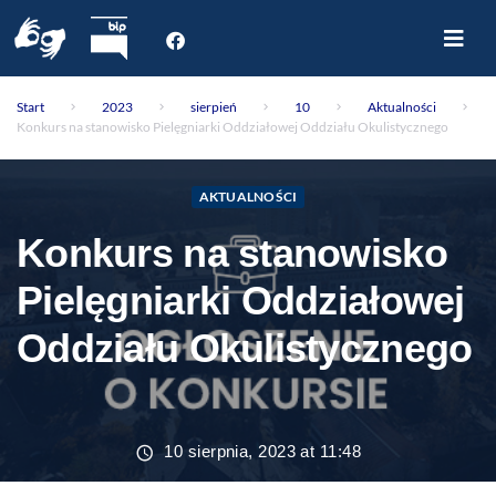
Start
Start
2023
sierpień
10
Aktualności
O nas
Konkurs na stanowisko Pielęgniarki Oddziałowej Oddziału Okulistycznego
Dla Pacjenta
Oddziały
AKTUALNOŚCI
Poradnie
Konkurs na stanowisko
Rejestracja internetowa
Aktualności
Pielęgniarki Oddziałowej
Kontakt
Oddziału Okulistycznego
10 sierpnia, 2023 at 11:48