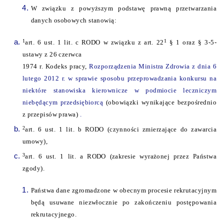
W związku z powyższym podstawę prawną przetwarzania
danych osobowych stanowią:
1
1
art. 6 ust. 1 lit. c RODO w związku z art. 22
§ 1 oraz § 3-5-
ustawy z 26 czerwca
1974 r. Kodeks pracy,
Rozporządzenia Ministra Zdrowia z dnia 6
lutego 2012 r. w sprawie sposobu przeprowadzania konkursu na
niektóre stanowiska kierownicze w podmiocie leczniczym
niebędącym przedsiębiorcą
(obowiązki wynikające bezpośrednio
z przepisów prawa)
.
2
art. 6 ust. 1 lit. b RODO (czynności zmierzające do zawarcia
umowy),
3
art. 6 ust. 1 lit. a RODO (zakresie wyrażonej przez Państwa
zgody).
Państwa dane zgromadzone w obecnym procesie rekrutacyjnym
będą usuwane niezwłocznie po zakończeniu postępowania
rekrutacyjnego.