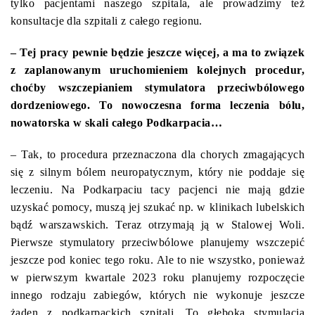
tylko pacjentami naszego szpitala, ale prowadzimy też
konsultacje dla szpitali z całego regionu.
– Tej pracy pewnie będzie jeszcze więcej, a ma to związek
z zaplanowanym uruchomieniem kolejnych procedur,
choćby wszczepianiem stymulatora przeciwbólowego
dordzeniowego. To nowoczesna forma leczenia bólu,
nowatorska w skali całego Podkarpacia…
– Tak, to procedura przeznaczona dla chorych zmagających
się z silnym bólem neuropatycznym, który nie poddaje się
leczeniu. Na Podkarpaciu tacy pacjenci nie mają gdzie
uzyskać pomocy, muszą jej szukać np. w klinikach lubelskich
bądź warszawskich. Teraz otrzymają ją w Stalowej Woli.
Pierwsze stymulatory przeciwbólowe planujemy wszczepić
jeszcze pod koniec tego roku. Ale to nie wszystko, ponieważ
w pierwszym kwartale 2023 roku planujemy rozpoczęcie
innego rodzaju zabiegów, których nie wykonuje jeszcze
żaden z podkarpackich szpitali. To głęboka stymulacja