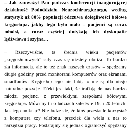
– Jak zauważył Pan podczas konferencji inaugurującej
działalność Pododdziału Neurochirurgicznego, według
statystyk aż 80% populacji odczuwa dolegliwości bólowe
kręgosłupa, jakby tego było mało – pacjenci są coraz
młodsi, a coraz częściej dotykają ich dyskopatie
lędźwiowa i szyjna…
– Rzeczywiście, ta średnia wieku pacjentów
„kręgosłupowych” cały czas się niestety obniża. To bardzo
zła informacja, ale to też znak naszych czasów – spędzamy
długie godziny przed monitorami komputerów oraz ekranami
smartfonów. Kręgosłup tego nie lubi, to nie są dla niego
naturalne pozycje. Efekt jest taki, że trafiają do nas bardzo
młodzi pacjenci z przewlekłymi zespołami bólowymi
kręgosłupa. Mówimy tu o ludziach zaledwie 19- i 20-letnich.
Jak tego uniknąć? Nie łudzę się, że ktoś przestanie korzystać
z komputera czy telefonu, przecież dla wielu z nas to
narzędzia pracy. Postarajmy się jednak ograniczyć spędzany