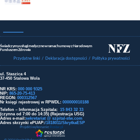
Świadczymy usługi medyczne w ramach umowy z Narodowym
Funduszem Zdrowia
Przydatne linki
/ Deklaracja dostępności
/ Polityka prywatności
ul. Staszica 4
37-450 Stalowa Wola
NR KRS:
000 000 9325
NIP:
865-20-75-413
REGON:
000312567
Nr księgi rejestrowej w RPWDL
:
000000010188
Telefon – Informacja Szpitala:
15 843 32 33
(czynna od 7:00 do 14:35) (Rejestracja USG)
Adres e-mail:
sekretariat @ szpital-stw.com
Adres skrzynki ePUAP:
/1818011/SkrytkaESP
Projekt i wykonanie:
Rostar.pl
© 2021 Szpital Stalowa Wola.