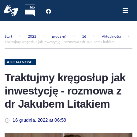
Start
O nas
Start
2022
grudzień
16
Aktualności
Dla Pacjenta
Traktujmy kręgosłup jak inwestycję – rozmowa z dr Jakubem Litakiem
Oddziały
Poradnie
AKTUALNOŚCI
Rejestracja internetowa
Traktujmy kręgosłup jak
Aktualności
inwestycję - rozmowa z
Kontakt
dr Jakubem Litakiem
16 grudnia, 2022 at 06:59