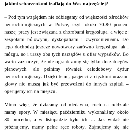
jakimi schorzeniami trafiają do Was najczęściej?
– Pod tym względem nie odbiegamy od większości ośrodków
neurochirurgicznych w Polsce, czyli około 70-80 procent
naszej pracy jest związana z chorobami kręgosłupa, a więc z:
zespołami bólowymi, dyskopatiami i zwyrodnieniami. Do
tego dochodzą jeszcze nowotwory zarówno kręgosłupa jak i
mózgu, no i urazy obu tych narządów u ofiar wypadków. Bo
warto zaznaczyć, że nie ograniczamy się tylko do zabiegów
planowych, ale pełnimy również całodobowy dyżur
neurochirurgiczny. Dzięki temu, pacjenci z ciężkimi urazami
głowy nie muszą już być przewożeni do innych szpitali –
operujemy ich na miejscu.
Mimo więc, że działamy od niedawna, ruch na oddziale
mamy spory. W miesiącu październiku wykonaliśmy około
80 procedur, a w listopadzie było ich … Jak widać nie
próżnujemy, mamy pełne ręce roboty. Zajmujemy się nie