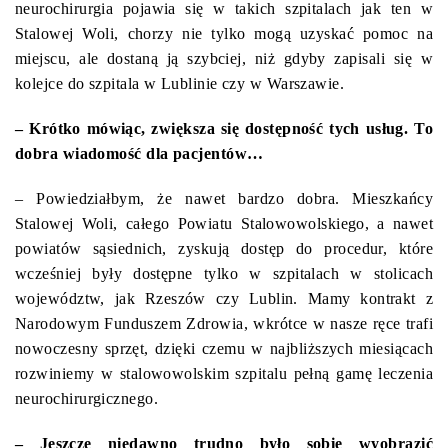
neurochirurgia pojawia się w takich szpitalach jak ten w
Stalowej Woli, chorzy nie tylko mogą uzyskać pomoc na
miejscu, ale dostaną ją szybciej, niż gdyby zapisali się w
kolejce do szpitala w Lublinie czy w Warszawie.
– Krótko mówiąc, zwiększa się dostępność tych usług. To
dobra wiadomość dla pacjentów…
– Powiedziałbym, że nawet bardzo dobra. Mieszkańcy
Stalowej Woli, całego Powiatu Stalowowolskiego, a nawet
powiatów sąsiednich, zyskują dostęp do procedur, które
wcześniej były dostępne tylko w szpitalach w stolicach
województw, jak Rzeszów czy Lublin.
Mamy kontrakt z
Narodowym Funduszem Zdrowi
a, wkrótce w nasze ręce
trafi
nowoczesny sprzęt, dzięki czemu w najbliższych miesiącach
rozwiniemy
w stalowowolskim szpitalu
pełną gamę leczenia
neurochirurgicznego
.
– Jeszcze niedawno trudno było sobie wyobrazić