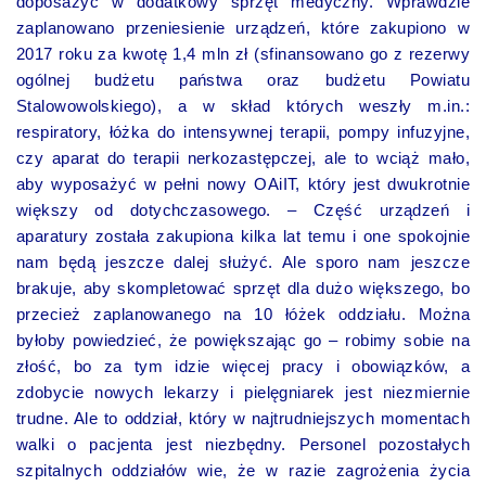
doposażyć w dodatkowy sprzęt medyczny. Wprawdzie
zaplanowano przeniesienie urządzeń, które zakupiono w
2017 roku za kwotę 1,4 mln zł (sfinansowano go z rezerwy
ogólnej budżetu państwa oraz budżetu Powiatu
Stalowowolskiego), a w skład których weszły m.in.:
respiratory, łóżka do intensywnej terapii, pompy infuzyjne,
czy aparat do terapii nerkozastępczej, ale to wciąż mało,
aby wyposażyć w pełni nowy OAiIT, który jest dwukrotnie
większy od dotychczasowego. – Część urządzeń i
aparatury została zakupiona kilka lat temu i one spokojnie
nam będą jeszcze dalej służyć. Ale sporo nam jeszcze
brakuje, aby skompletować sprzęt dla dużo większego, bo
przecież zaplanowanego na 10 łóżek oddziału. Można
byłoby powiedzieć, że powiększając go – robimy sobie na
złość, bo za tym idzie więcej pracy i obowiązków, a
zdobycie nowych lekarzy i pielęgniarek jest niezmiernie
trudne. Ale to oddział, który w najtrudniejszych momentach
walki o pacjenta jest niezbędny. Personel pozostałych
szpitalnych oddziałów wie, że w razie zagrożenia życia