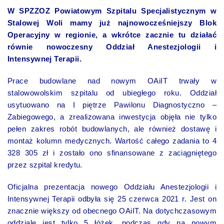
W SPZZOZ Powiatowym Szpitalu Specjalistycznym w
Stalowej Woli mamy już najnowocześniejszy Blok
Operacyjny w regionie, a wkrótce zacznie tu działać
równie nowoczesny Oddział Anestezjologii i
Intensywnej Terapii.
Prace budowlane nad nowym OAiIT trwały w
stalowowolskim szpitalu od ubiegłego roku. Oddział
usytuowano na I piętrze Pawilonu Diagnostyczno –
Zabiegowego, a zrealizowana inwestycja objęła nie tylko
pełen zakres robót budowlanych, ale również dostawę i
montaż kolumn medycznych. Wartość całego zadania to 4
328 305 zł i zostało ono sfinansowane z zaciągniętego
przez szpital kredytu.
Oficjalna prezentacja nowego Oddziału Anestezjologii i
Intensywnej Terapii odbyła się 25 czerwca 2021 r. Jest on
znacznie większy od obecnego OAiIT. Na dotychczasowym
oddziale jest tylko 5 łóżek, podczas gdy na nowym