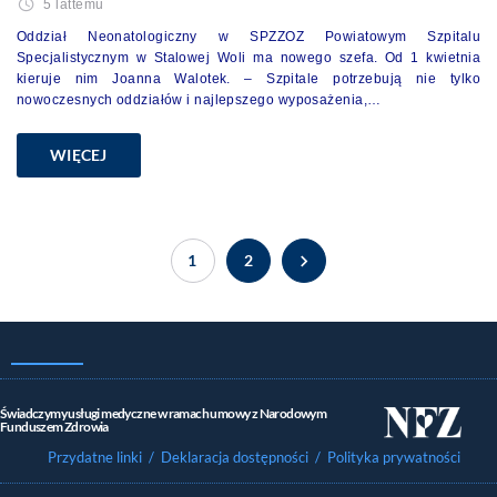
5 lattemu
Oddział Neonatologiczny w SPZZOZ Powiatowym Szpitalu
Specjalistycznym w Stalowej Woli ma nowego szefa. Od 1 kwietnia
kieruje nim Joanna Walotek. – Szpitale potrzebują nie tylko
nowoczesnych oddziałów i najlepszego wyposażenia,…
WIĘCEJ
1
2
Świadczymy usługi medyczne w ramach umowy z Narodowym
Funduszem Zdrowia
Przydatne linki
/ Deklaracja dostępności
/ Polityka prywatności