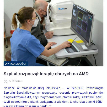
AKTUALNOŚCI
Szpital rozpoczął terapię chorych na AMD
5 lattemu
Nowość w stalowowolskiej okulistyce – w SPZZOZ Powiatowym
Szpitalu Specjalistycznym rozpoczęto leczenie pierwszych pacjentów
z wysiękowym AMD, czyli zwyrodnieniem plamki żółtej siatkówki. AMD,
czyli zwyrodnienie plamki związane z wiekiem, to choroba plamki żółtej
– niewielkiego obszaru w centrum…