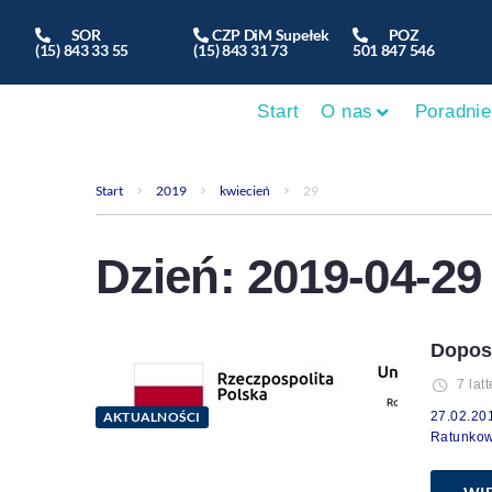
SOR
CZP DiM Supełek
POZ
(15) 843 33 55
(15) 843 31 73
501 847 546
Start
O nas
Poradnie
Start
2019
kwiecień
29
Dzień:
2019-04-29
Dopos
7 lat
AKTUALNOŚCI
27.02.20
Ratunkowe