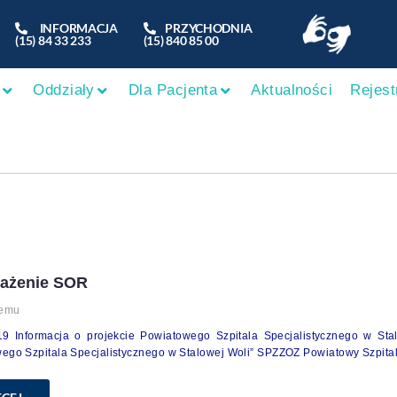
INFORMACJA
PRZYCHODNIA
(15) 84 33 233
(15) 840 85 00
Oddziały
Dla Pacjenta
Aktualności
Rejest
ażenie SOR
temu
19 Informacja o projekcie Powiatowego Szpitala Specjalistycznego w St
go Szpitala Specjalistycznego w Stalowej Woli” SPZZOZ Powiatowy Szpital 