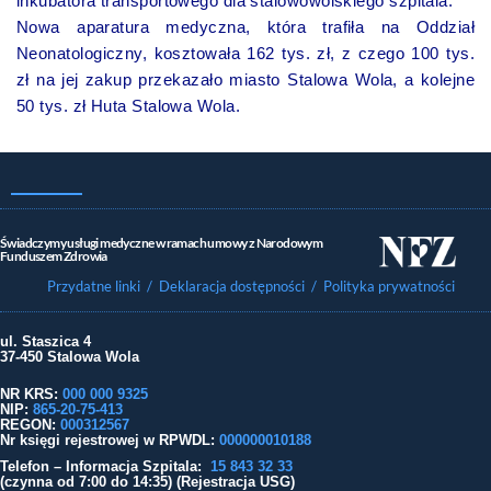
inkubatora transportowego dla stalowowolskiego szpitala.
Nowa aparatura medyczna, która trafiła na Oddział
Neonatologiczny, kosztowała 162 tys. zł, z czego 100 tys.
zł na jej zakup przekazało miasto Stalowa Wola, a kolejne
50 tys. zł Huta Stalowa Wola.
Świadczymy usługi medyczne w ramach umowy z Narodowym
Funduszem Zdrowia
Przydatne linki
/ Deklaracja dostępności
/ Polityka prywatności
ul. Staszica 4
37-450 Stalowa Wola
NR KRS:
000 000 9325
NIP:
865-20-75-413
REGON:
000312567
Nr księgi rejestrowej w RPWDL
:
000000010188
Telefon – Informacja Szpitala:
15 843 32 33
(czynna od 7:00 do 14:35) (Rejestracja USG)