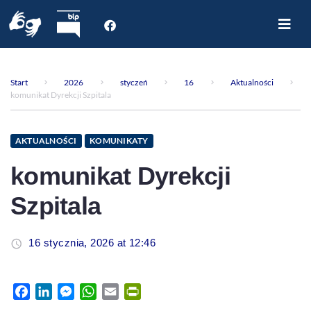
Start
O nas
Start
2026
styczeń
16
Aktualności
Dla Pacjenta
komunikat Dyrekcji Szpitala
Oddziały
Poradnie
AKTUALNOŚCI
KOMUNIKATY
Rejestracja internetowa
komunikat Dyrekcji
Aktualności
Szpitala
Kontakt
16 stycznia, 2026 at 12:46
Facebook
LinkedIn
Messenger
WhatsApp
Email
PrintFriendly