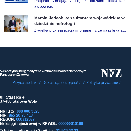
Pacjenci zmagający się z ciężkimi postaciami
atopowego…
Marcin Jadach konsultantem wojewódzkim w
dziedzinie nefrologii
Z wielką przyjemnością informujemy, że nasz lekarz…
Świadczymy usługi medyczne w ramach umowy z Narodowym
Funduszem Zdrowia
Przydatne linki
/ Deklaracja dostępności
/ Polityka prywatności
ul. Staszica 4
37-450 Stalowa Wola
NR KRS:
000 000 9325
NIP:
865-20-75-413
REGON:
000312567
Nr księgi rejestrowej w RPWDL
:
000000010188
Telefon – Informacja Szpitala:
15 843 32 33