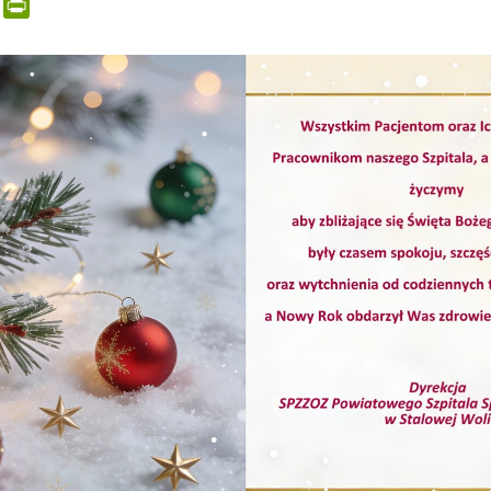
er
tsApp
Email
PrintFriendly