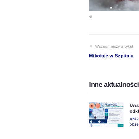
si
Wcześniejszy artykuł
Mikołaje w Szpitalu
Inne aktualności
Uwag
odk
Eks
obse