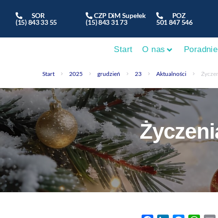
SOR
CZP DiM Supełek
POZ
(15) 843 33 55
(15) 843 31 73
501 847 546
Start
O nas
Poradnie
Start
2025
grudzień
23
Aktualności
Życzen
Życzeni