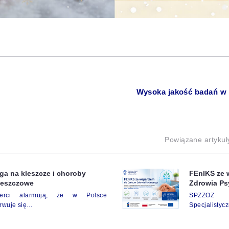
Wysoka jakość badań w
Powiązane artykuł
a na kleszcze i choroby
FEnIKS ze 
leszczowe
Zdrowia Ps
perci alarmują, że w Polsce
SPZZOZ 
rwuje się…
Specjalistyc