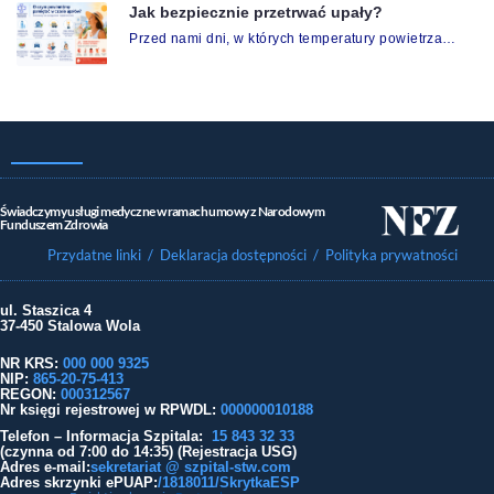
Jak bezpiecznie przetrwać upały?
Przed nami dni, w których temperatury powietrza…
Świadczymy usługi medyczne w ramach umowy z Narodowym
Funduszem Zdrowia
Przydatne linki
/ Deklaracja dostępności
/ Polityka prywatności
ul. Staszica 4
37-450 Stalowa Wola
NR KRS:
000 000 9325
NIP:
865-20-75-413
REGON:
000312567
Nr księgi rejestrowej w RPWDL
:
000000010188
Telefon – Informacja Szpitala:
15 843 32 33
(czynna od 7:00 do 14:35) (Rejestracja USG)
Adres e-mail:
sekretariat @ szpital-stw.com
Adres skrzynki ePUAP:
/1818011/SkrytkaESP