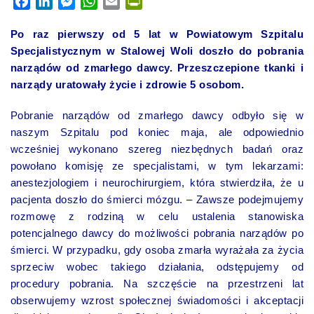
Facebook
LinkedIn
Messenger
WhatsApp
Email
PrintFriendly
Po raz pierwszy od 5 lat w Powiatowym Szpitalu
Specjalistycznym w Stalowej Woli doszło do pobrania
narządów od zmarłego dawcy. Przeszczepione tkanki i
narządy uratowały życie i zdrowie 5 osobom.
Pobranie narządów od zmarłego dawcy odbyło się w
naszym Szpitalu pod koniec maja, ale odpowiednio
wcześniej wykonano szereg niezbędnych badań oraz
powołano komisję ze specjalistami, w tym lekarzami:
anestezjologiem i neurochirurgiem, która stwierdziła, że u
pacjenta doszło do śmierci mózgu. – Zawsze podejmujemy
rozmowę z rodziną w celu ustalenia stanowiska
potencjalnego dawcy do możliwości pobrania narządów po
śmierci. W przypadku, gdy osoba zmarła wyrażała za życia
sprzeciw wobec takiego działania, odstępujemy od
procedury pobrania. Na szczęście na przestrzeni lat
obserwujemy wzrost społecznej świadomości i akceptacji