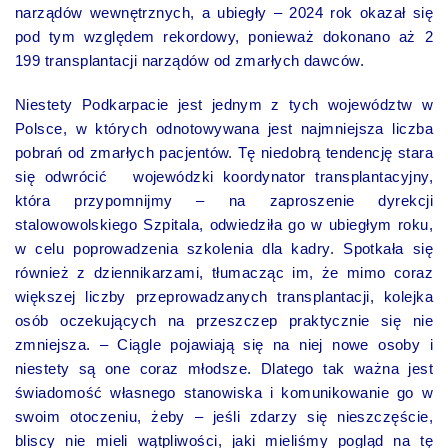
narządów wewnętrznych, a ubiegły – 2024 rok okazał się
pod tym względem rekordowy, ponieważ dokonano aż 2
199 transplantacji narządów od zmarłych dawców.
Niestety Podkarpacie jest jednym z tych województw w
Polsce, w których odnotowywana jest najmniejsza liczba
pobrań od zmarłych pacjentów. Tę niedobrą tendencję stara
się odwrócić wojewódzki koordynator transplantacyjny,
która przypomnijmy – na zaproszenie dyrekcji
stalowowolskiego Szpitala, odwiedziła go w ubiegłym roku,
w celu poprowadzenia szkolenia dla kadry. Spotkała się
również z dziennikarzami, tłumacząc im, że mimo coraz
większej liczby przeprowadzanych transplantacji, kolejka
osób oczekujących na przeszczep praktycznie się nie
zmniejsza. – Ciągle pojawiają się na niej nowe osoby i
niestety są one coraz młodsze. Dlatego tak ważna jest
świadomość własnego stanowiska i komunikowanie go w
swoim otoczeniu, żeby – jeśli zdarzy się nieszczęście,
bliscy nie mieli wątpliwości, jaki mieliśmy pogląd na tę