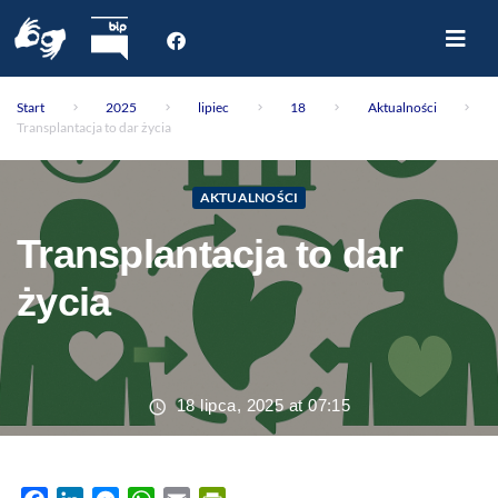
Start
Start
2025
lipiec
18
Aktualności
O nas
Transplantacja to dar życia
Dla Pacjenta
Oddziały
AKTUALNOŚCI
Poradnie
Transplantacja to dar
Rejestracja internetowa
Aktualności
życia
Kontakt
18 lipca, 2025 at 07:15