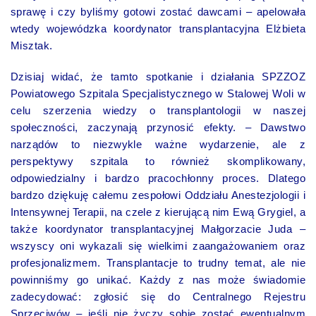
sprawę i czy byliśmy gotowi zostać dawcami – apelowała
wtedy wojewódzka koordynator transplantacyjna Elżbieta
Misztak.
Dzisiaj widać, że tamto spotkanie i działania SPZZOZ
Powiatowego Szpitala Specjalistycznego w Stalowej Woli w
celu szerzenia wiedzy o transplantologii w naszej
społeczności, zaczynają przynosić efekty. – Dawstwo
narządów to niezwykle ważne wydarzenie, ale z
perspektywy szpitala to również skomplikowany,
odpowiedzialny i bardzo pracochłonny proces. Dlatego
bardzo dziękuję całemu zespołowi Oddziału Anestezjologii i
Intensywnej Terapii, na czele z kierującą nim Ewą Grygiel, a
także koordynator transplantacyjnej Małgorzacie Juda –
wszyscy oni wykazali się wielkimi zaangażowaniem oraz
profesjonalizmem. Transplantacje to trudny temat, ale nie
powinniśmy go unikać. Każdy z nas może świadomie
zadecydować: zgłosić się do Centralnego Rejestru
Sprzeciwów – jeśli nie życzy sobie zostać ewentualnym