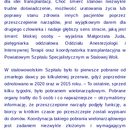
dla idei transplantacji. Choć śmierć stanowi niezwykle
trudne doświadczenie, możliwość uratowania życia lub
poprawy stanu zdrowia innych pacjentów poprzez
przeszczepienie narządów, jest wyjątkowym darem dla
drugiego człowieka i nadaje głębszy sens stracie, jaką jest
śmierć bliskiej osoby – wyjaśnia Małgorzata Juda,
pielęgniarka oddziałowa Oddziału Anestezjologii i
Intensywnej Terapii oraz koordynatorka transplantacyjna w
Powiatowym Szpitalu Specjalistycznym w Stalowej Woli.
W stalowowolskim Szpitalu było to pierwsze pobranie od
zmarłego dawcy po kilkuletniej przerwie, gdyż poprzednie
odnotowano w 2020 oraz w 2015 roku. – To ostatnie, sprzed
kilku tygodni, było pobraniem wielonarządowym. Pobrane
organy trafiły do 5 osób i co najważniejsze – otrzymaliśmy
informację, że przeszczepione narządy podjęły funkcję, a
biorcy w krótkim czasie po przeszczepie zostali wypisani
do domów. Koordynacja takiego pobrania wielonarządowego
jest zadaniem niezwykle złożonym i wymagającym