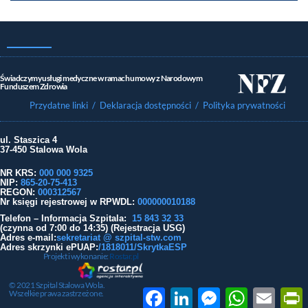
Świadczymy usługi medyczne w ramach umowy z Narodowym
Funduszem Zdrowia
Przydatne linki
/ Deklaracja dostępności
/ Polityka prywatności
ul. Staszica 4
37-450 Stalowa Wola
NR KRS:
000 000 9325
NIP:
865-20-75-413
REGON:
000312567
Nr księgi rejestrowej w RPWDL
:
000000010188
Telefon – Informacja Szpitala:
15 843 32 33
(czynna od 7:00 do 14:35) (Rejestracja USG)
Adres e-mail:
sekretariat @ szpital-stw.com
Adres skrzynki ePUAP:
/1818011/SkrytkaESP
Projekt i wykonanie:
Rostar.pl
© 2021 Szpital Stalowa Wola.
Facebook
LinkedIn
Messenger
WhatsApp
Email
P
Wszelkie prawa zastrzeżone.