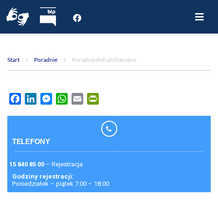
Start
O nas
Start
Poradnie
Poradnia Rehabilitacyjna
Dla Pacjenta
Oddziały
Poradnie
Facebook
LinkedIn
Messenger
WhatsApp
Email
PrintFriendly
Rejestracja internetowa
Aktualności
Kontakt
TELEFONY
15 840 85 00
– Rejestracja
Godziny rejestracji:
Poniedziałek – piątek 7:00 – 18:00