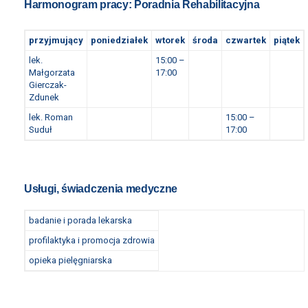
Harmonogram pracy: Poradnia Rehabilitacyjna
przyjmujący
poniedziałek
wtorek
środa
czwartek
piątek
lek.
15:00 –
Małgorzata
17:00
Gierczak-
Zdunek
lek. Roman
15:00 –
Suduł
17:00
Usługi, świadczenia medyczne
badanie i porada lekarska
profilaktyka i promocja zdrowia
opieka pielęgniarska