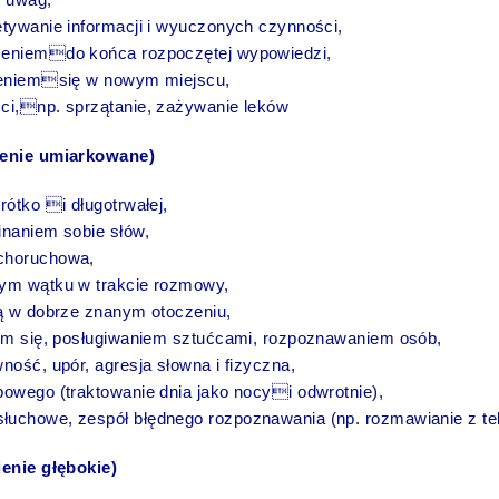
ętywanie informacji i wyuczonych czynności,
zeniemdo końca rozpoczętej wypowiedzi,
ieniemsię w nowym miejscu,
ci,np. sprzątanie, zażywanie leków
ienie umiarkowane)
rótko i długotrwałej,
inaniem sobie słów,
choruchowa,
ym wątku w trakcie rozmowy,
ją w dobrze znanym otoczeniu,
iem się, posługiwaniem sztućcami, rozpoznawaniem osób,
ność, upór, agresja słowna i fizyczna,
bowego (traktowanie dnia jako nocyi odwrotnie),
uchowe, zespół błędnego rozpoznawania (np. rozmawianie z te
ienie głębokie)