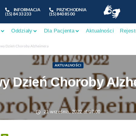
INFORMACJA
PRZYCHODNIA
(15) 84 33 233
(15) 840 85 00
Oddziały
Dla Pacjenta
Aktualności
Rejest
owy Dzień Choroby Alzheimera
AKTUALNOŚCI
y Dzień Choroby Alzh
21 września, 2022 at 07:00