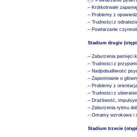
– Krótkotrwałe zapami
– Problemy z opowied
– Trudności z odnalez
– Powtarzanie czynnoś
Stadium drugie (otęp
– Zaburzenia pamięci k
– Trudności z przypom
– Nadpobudliwość psy
– Zapominanie o główn
– Problemy z orientac
– Trudności z ubieran
– Drażliwość, impulsyw
– Zaburzenia rytmu do
– Omamy wzrokowe i sł
Stadium trzecie (otęp