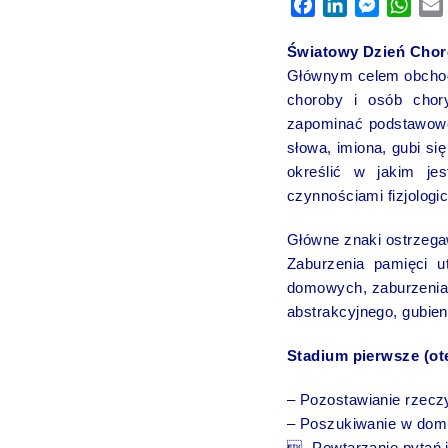
Facebook
LinkedIn
Messeng
Wha
Światowy Dzień Chor
Głównym celem obchodó
choroby i osób chor
zapominać podstawowe
słowa, imiona, gubi si
określić w jakim je
czynnościami fizjologi
Główne znaki ostrzeg
Zaburzenia pamięci u
domowych, zaburzenia 
abstrakcyjnego, gubien
Stadium pierwsze (otę
– Pozostawianie rzecz
– Poszukiwanie w dom
- Powtarzanie pytań 