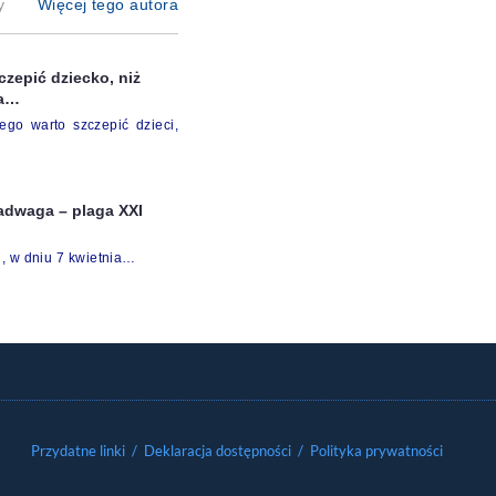
y
Więcej tego autora
czepić dziecko, niż
na…
ego warto szczepić dzieci,
nadwaga – plaga XXI
, w dniu 7 kwietnia…
Przydatne linki
/ Deklaracja dostępności
/ Polityka prywatności