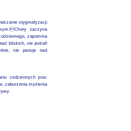
alczanie stygmatyzacji
łowym.Chory zaczyna
codziennego, zapomina
ć bliskich, nie potrafi
lnie, nie panuje nad
aniu codziennych prac
e, zaburzenia myślenia
tywy.