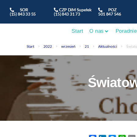
SOR
CZP DiM Supełek
POZ
(15) 843 33 55
(15) 843 31 73
501 847 546
Start
O nas
Poradnie
Start
2022
wrzesień
21
Aktualności
Świat
Światow