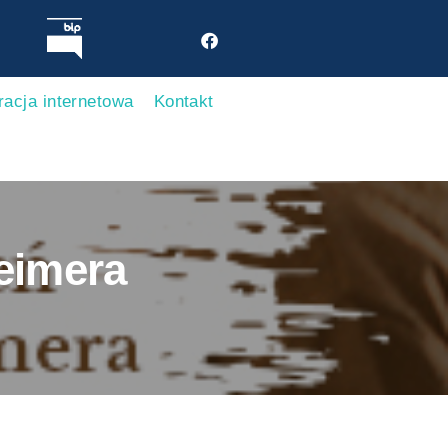
racja internetowa
Kontakt
eimera