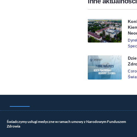
Inne aktualności
Kon
Kie
Neo
Dyr
Spec
Dzi
Zdr
Cor
Świa
Świadczymy usługi medyczne w ramach umowy z Narodowym Funduszem
Zdrowia