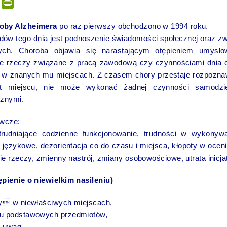
er
tsApp
Email
PrintFriendly
oby Alzheimera
po raz pierwszy obchodzono w 1994 roku.
w tego dnia jest podnoszenie świadomości społecznej oraz zw
ych. Choroba objawia się narastającym otępieniem umys
 rzeczy związane z pracą zawodową czy czynnościami dnia 
ę w znanych mu miejscach. Z czasem chory przestaje rozpoznawa
st miejscu, nie może wykonać żadnej czynności samodzie
cznymi.
awcze:
trudniające codzienne funkcjonowanie, trudności w wykonyw
językowe, dezorientacja co do czasu i miejsca, kłopoty w oceni
ie rzeczy, zmienny nastrój, zmiany osobowościowe, utrata inicja
pienie o niewielkim nasileniu)
y w niewłaściwych miejscach,
u podstawowych przedmiotów,
i uwag,