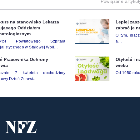
Powiązane artykuł
kurs na stanowisko Lekarza
Lepiej zasz
rującego Oddziałem
zabrać je 
natologicznym
O tym, dlacz
ektor Powiatowego Szpitala
a…
jalistycznego w Stalowej Woli…
eń Pracownika Ochrony
Otyłość i 
owia
wieku
ocznie 7 kwietnia obchodzimy
Od 1950 roku
towy Dzień Zdrowia…